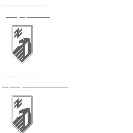
14 штурмовий полк
Діловод служби ПММ
14 штурмовий полк
Перекладач з англійської мови