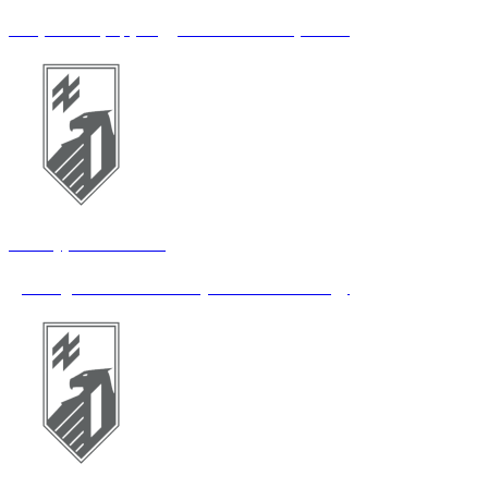
Старший офіцер відділення бойової роботи
14 штурмовий полк
Діловод-статистик обліку особового складу