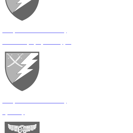
35 окремий батальйон зв’язку
Начальник розрахункової групи
35 окремий батальйон зв’язку
Бухгалтер