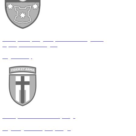
783 окрема бригада оперативного обладнання
території «Новий Кодак»
Водій-санітар
160 окрема механізована бригада
Водій медичного пункту САДН