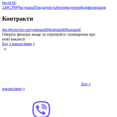
#всі
#18-
24
#СЗЧ
#ЧастковаПридатність
#переведення
#цифровізація
Контракти
#всі
#піхотно-штурмовий
#⁠бойовий
#базовий
Оберіть фільтри вище та отримуйте сповіщення про
нові вакансії
Бот з вакансіями у
Бот з
вакансіями у