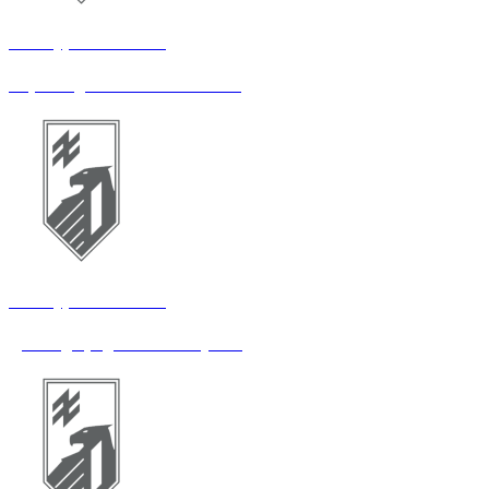
14 штурмовий полк
Перекладач з іспанської мови
14 штурмовий полк
Діловод продовольчої служби