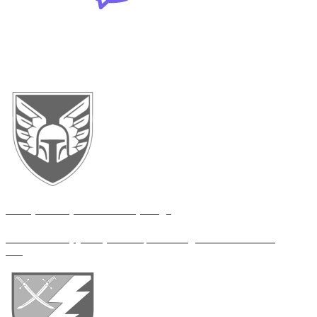
ВСІ ВАКАНСІЇ
46 окрема аеромобільна бригада
Начальник групи організації взаємодії і забезпечення
КП