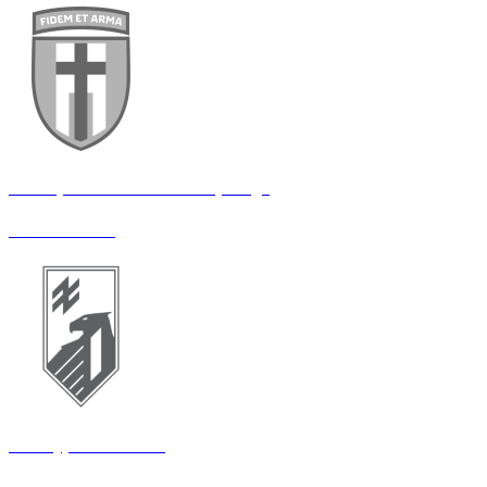
160 окрема механізована бригада
Механік НРК
14 штурмовий полк