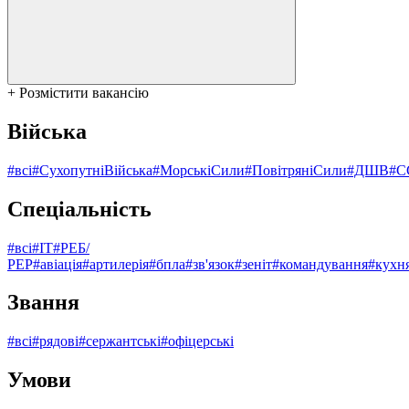
+ Розмістити вакансію
Війська
#всі
#СухопутніВійська
#МорськіСили
#ПовітряніСили
#ДШВ
#С
Спеціальність
#всі
#ІТ
#РЕБ/
РЕР
#авіація
#артилерія
#бпла
#зв'язок
#зеніт
#командування
#кухн
Звання
#всі
#рядові
#сержантські
#офіцерські
Умови