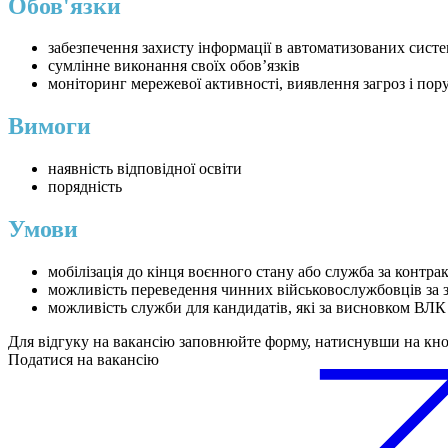
Обов'язки
забезпечення захисту інформації в автоматизованих систе
сумлінне виконання своїх обовʼязків
моніторинг мережевої активності, виявлення загроз і по
Вимоги
наявність відповідної освіти
порядність
Умови
мобілізація до кінця воєнного стану або служба за контра
можливість переведення чинних військовослужбовців за 
можливість служби для кандидатів, які за висновком ВЛК
Для відгуку на вакансію заповнюйте форму, натиснувши на кн
Податися на вакансію