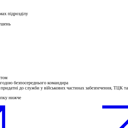
мах підрозділу
рушень
ктом
згодою безпосереднього командира
 придатні до служби у військових частинах забезпечення, ТЦК 
опку нижче