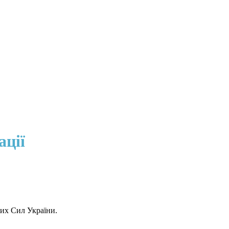
ації
них Сил України.