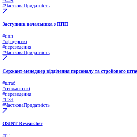
#СЗЧ
#ЧастковаПридатність
Заступник начальника з ППП
#ппп
#офіцерські
#переведення
#ЧастковаПридатність
Сержант-менеджер відділення персоналу та стройового шта
#штаб
#сержантські
#переведення
#СЗЧ
#ЧастковаПридатність
OSINT Researcher
#ІТ