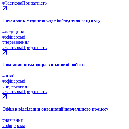
#ЧастковаПридатність
Начальник медичної служби/медичного пункту
#медицина
#офіцерські
#переведення
#ЧастковаПридатність
Помічник командира з правової роботи
#штаб
#офіцерські
#переведення
#ЧастковаПридатність
Офіцер відділення організації навчального процесу
#навчання
#офіцерські