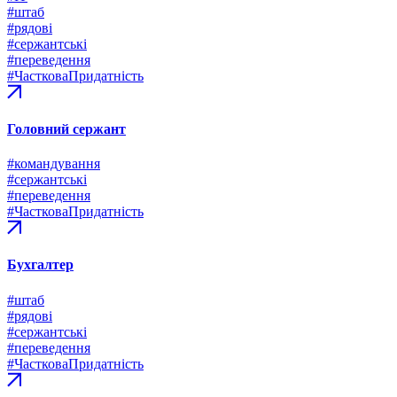
#штаб
#рядові
#сержантські
#переведення
#ЧастковаПридатність
Головний сержант
#командування
#сержантські
#переведення
#ЧастковаПридатність
Бухгалтер
#штаб
#рядові
#сержантські
#переведення
#ЧастковаПридатність