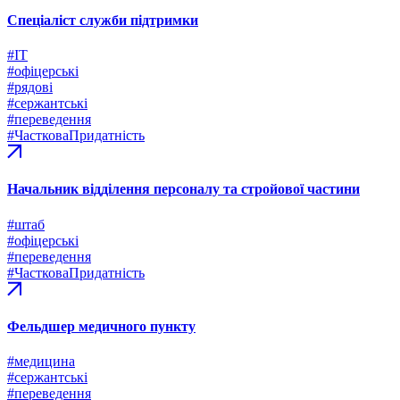
Спеціаліст служби підтримки
#ІТ
#офіцерські
#рядові
#сержантські
#переведення
#ЧастковаПридатність
Начальник відділення персоналу та стройової частини
#штаб
#офіцерські
#переведення
#ЧастковаПридатність
Фельдшер медичного пункту
#медицина
#сержантські
#переведення