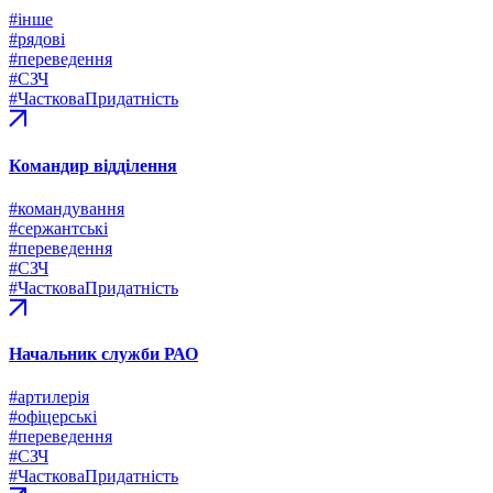
#інше
#рядові
#переведення
#СЗЧ
#ЧастковаПридатність
Командир відділення
#командування
#сержантські
#переведення
#СЗЧ
#ЧастковаПридатність
Начальник служби РАО
#артилерія
#офіцерські
#переведення
#СЗЧ
#ЧастковаПридатність