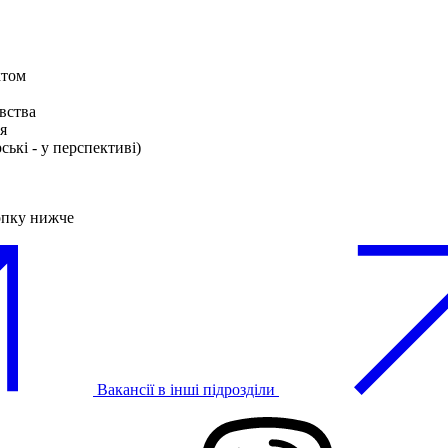
ктом
вства
я
ські - у перспективі)
опку нижче
Вакансії в інші підрозділи