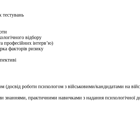
х тестувань
боти
ологічного відбору
 та професійних інтерв’ю)
ірка факторів ризику
спективі
огом (досвід роботи психологом з військовими/кандидатами на вій
ими знаннями, практичними навичками з надання психологічної 