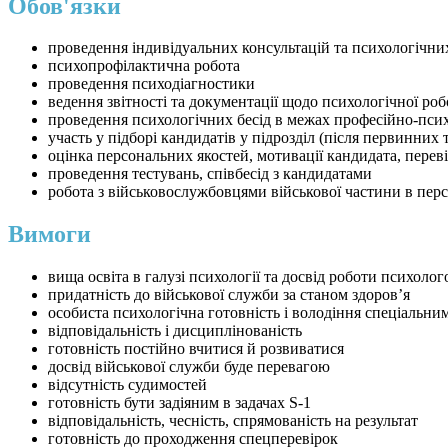
Обов'язки
проведення індивідуальних консультацій та психологічни
психопрофілактична робота
проведення психодіагностики
ведення звітності та документації щодо психологічної ро
проведення психологічних бесід в межах професійно-псих
участь у підборі кандидатів у підрозділ (після первинних
оцінка персональних якостей, мотивації кандидата, перев
проведення тестувань, співбесід з кандидатами
робота з військовослужбовцями військової частини в пер
Вимоги
вища освіта в галузі психології та досвід роботи психол
придатність до військової служби за станом здоров’я
особиста психологічна готовність і володіння спеціальн
відповідальність і дисциплінованість
готовність постійно вчитися й розвиватися
досвід військової служби буде перевагою
відсутність судимостей
готовність бути задіяним в задачах S-1
відповідальність, чесність, спрямованість на результат
готовність до проходження спецперевірок