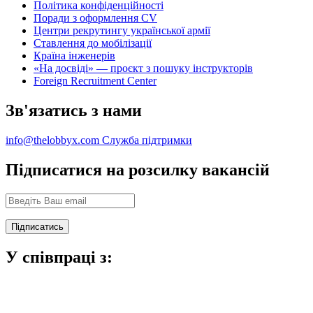
Політика конфіденційності
Поради з оформлення CV
Центри рекрутингу української армії
Ставлення до мобілізації
Країна інженерів
«На досвіді» — проєкт з пошуку інструкторів
Foreign Recruitment Center
Зв'язатись з нами
info@thelobbyx.com
Служба підтримки
Підписатися на розсилку вакансій
У співпраці з: