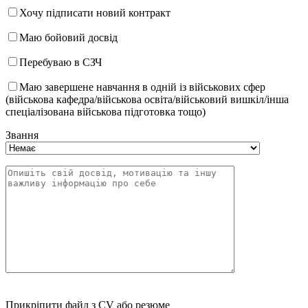
Хочу підписати новий контракт
Маю бойовий досвід
Перебуваю в СЗЧ
Маю завершене навчання в одній із військових сфер
(військова кафедра/військова освіта/військовий вишкіл/інша
спеціалізована військова підготовка тощо)
Звання
Прикріпити файл з CV або резюме