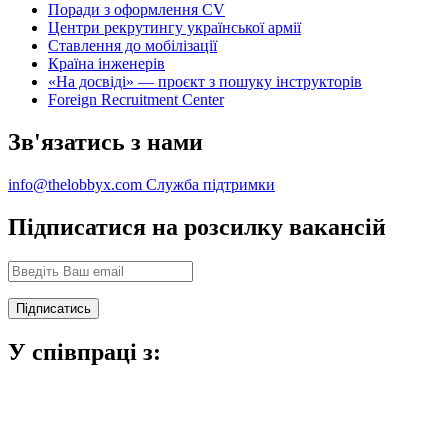
Поради з оформлення CV
Центри рекрутингу української армії
Ставлення до мобілізації
Країна інженерів
«На досвіді» — проєкт з пошуку інструкторів
Foreign Recruitment Center
Зв'язатись з нами
info@thelobbyx.com
Служба підтримки
Підписатися на розсилку вакансій
У співпраці з: