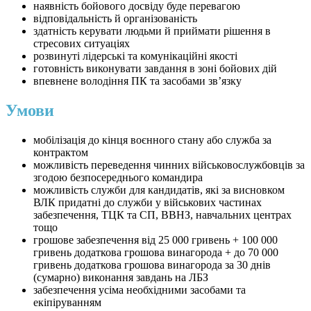
наявність бойового досвіду буде перевагою
відповідальність й організованість
здатність керувати людьми й приймати рішення в
стресових ситуаціях
розвинуті лідерські та комунікаційні якості
готовність виконувати завдання в зоні бойових дій
впевнене володіння ПК та засобами зв’язку
Умови
мобілізація до кінця воєнного стану або служба за
контрактом
можливість переведення чинних військовослужбовців за
згодою безпосереднього командира
можливість служби для кандидатів, які за висновком
ВЛК придатні до служби у військових частинах
забезпечення, ТЦК та СП, ВВНЗ, навчальних центрах
тощо
грошове забезпечення від 25 000 гривень + 100 000
гривень додаткова грошова винагорода + до 70 000
гривень додаткова грошова винагорода за 30 днів
(сумарно) виконання завдань на ЛБЗ
забезпечення усіма необхідними засобами та
екіпіруванням