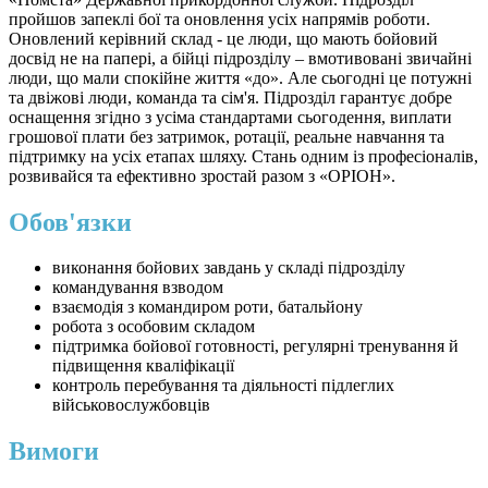
пройшов запеклі бої та оновлення усіх напрямів роботи.
Оновлений керівний склад - це люди, що мають бойовий
досвід не на папері, а бійці підрозділу – вмотивовані звичайні
люди, що мали спокійне життя «до». Але сьогодні це потужні
та двіжові люди, команда та сім'я. Підрозділ гарантує добре
оснащення згідно з усіма стандартами сьогодення, виплати
грошової плати без затримок, ротації, реальне навчання та
підтримку на усіх етапах шляху. Стань одним із професіоналів,
розвивайся та ефективно зростай разом з «ОРІОН».
Обов'язки
виконання бойових завдань у складі підрозділу
командування взводом
взаємодія з командиром роти, батальйону
робота з особовим складом
підтримка бойової готовності, регулярні тренування й
підвищення кваліфікації
контроль перебування та діяльності підлеглих
військовослужбовців
Вимоги