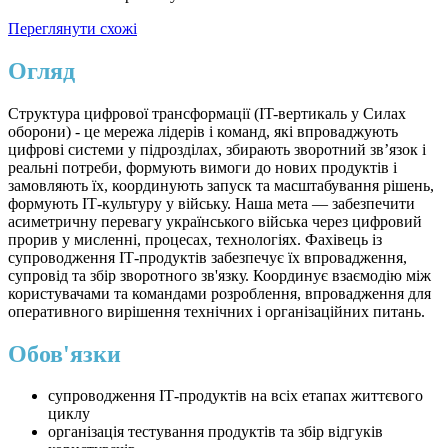
Переглянути схожі
Огляд
Структура цифрової трансформації (IT-вертикаль у Силах
оборони) - це мережа лідерів і команд, які впроваджують
цифрові системи у підрозділах, збирають зворотний зв’язок і
реальні потреби, формують вимоги до нових продуктів і
замовляють їх, координують запуск та масштабування рішень,
формують ІТ-культуру у війську. Наша мета — забезпечити
асиметричну перевагу українського війська через цифровий
прорив у мисленні, процесах, технологіях. Фахівець із
супроводження ІТ-продуктів забезпечує їх впровадження,
супровід та збір зворотного зв'язку. Координує взаємодію між
користувачами та командами розроблення, впровадження для
оперативного вирішення технічних і організаційних питань.
Обов'язки
супроводження ІТ-продуктів на всіх етапах життєвого
циклу
організація тестування продуктів та збір відгуків