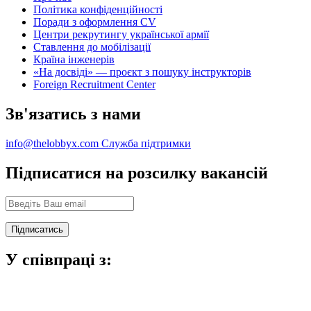
Політика конфіденційності
Поради з оформлення CV
Центри рекрутингу української армії
Ставлення до мобілізації
Країна інженерів
«На досвіді» — проєкт з пошуку інструкторів
Foreign Recruitment Center
Зв'язатись з нами
info@thelobbyx.com
Служба підтримки
Підписатися на розсилку вакансій
У співпраці з: