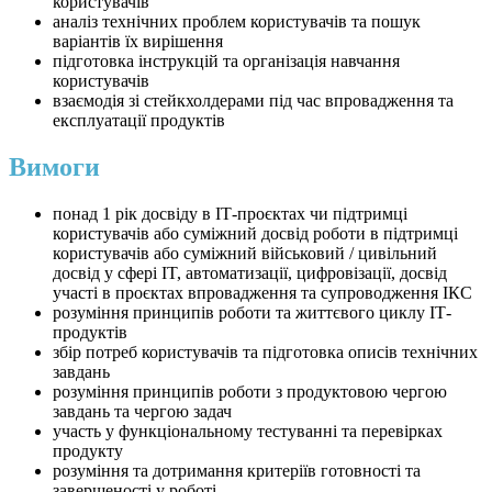
користувачів
аналіз технічних проблем користувачів та пошук
варіантів їх вирішення
підготовка інструкцій та організація навчання
користувачів
взаємодія зі стейкхолдерами під час впровадження та
експлуатації продуктів
Вимоги
понад 1 рік досвіду в ІТ-проєктах чи підтримці
користувачів або суміжний досвід роботи в підтримці
користувачів або суміжний військовий / цивільний
досвід у сфері IT, автоматизації, цифровізації, досвід
участі в проєктах впровадження та супроводження ІКС
розуміння принципів роботи та життєвого циклу ІТ-
продуктів
збір потреб користувачів та підготовка описів технічних
завдань
розуміння принципів роботи з продуктовою чергою
завдань та чергою задач
участь у функціональному тестуванні та перевірках
продукту
розуміння та дотримання критеріїв готовності та
завершеності у роботі