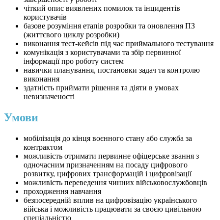
чіткий опис виявлених помилок та інцидентів
користувачів
базове розуміння етапів розробки та оновлення ПЗ
(життєвого циклу розробки)
виконання тест-кейсів під час приймального тестування
комунікація з користувачами та збір первинної
інформації про роботу систем
навички планування, постановки задач та контролю
виконання
здатність приймати рішення та діяти в умовах
невизначеності
Умови
мобілізація до кінця воєнного стану або служба за
контрактом
можливість отримати первинне офіцерське звання з
одночасним призначенням на посаду цифрового
розвитку, цифрових трансформацій і цифровізації
можливість переведення чинних військовослужбовців
проходження навчання
безпосередній вплив на цифровізацію українського
війська і можливість працювати за своєю цивільною
спеціальністю