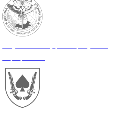
Взвод РЕР Головного управління розвідки МОУ
Оператор РЕР/РЕБ
21 окрема механізована бригада
Водій-механік