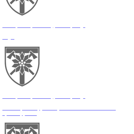
128 окрема гірсько-штурмова бригада
Водій
128 окрема гірсько-штурмова бригада
Штаб-сержант групи з’ясування обставин вчинення
правопорушень