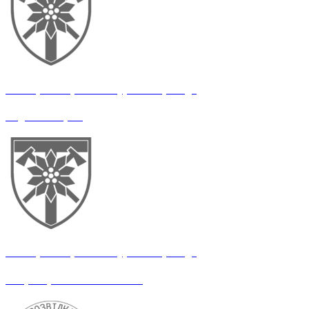
128 окрема гірсько-штурмова бригада
Водій-електрик
128 окрема гірсько-штурмова бригада
Оператор логістичних НРК