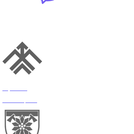
ВСІ ВАКАНСІЇ
Хартія-Хаб
SMM-спеціаліст