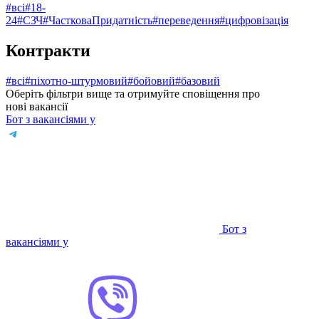
#всі
#18-
24
#СЗЧ
#ЧастковаПридатність
#переведення
#цифровізація
Контракти
#всі
#піхотно-штурмовий
#⁠бойовий
#базовий
Оберіть фільтри вище та отримуйте сповіщення про
нові вакансії
Бот з вакансіями у
Бот з
вакансіями у