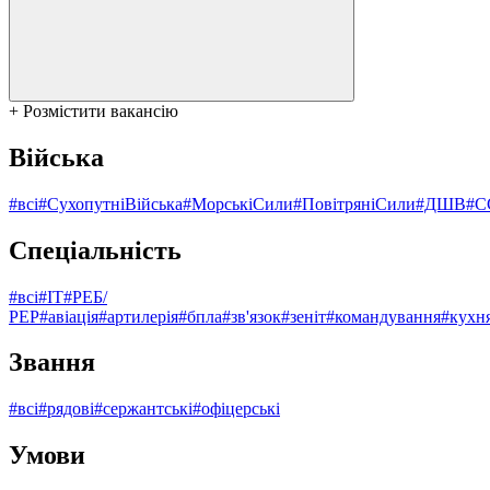
+ Розмістити вакансію
Війська
#всі
#СухопутніВійська
#МорськіСили
#ПовітряніСили
#ДШВ
#С
Спеціальність
#всі
#ІТ
#РЕБ/
РЕР
#авіація
#артилерія
#бпла
#зв'язок
#зеніт
#командування
#кухн
Звання
#всі
#рядові
#сержантські
#офіцерські
Умови