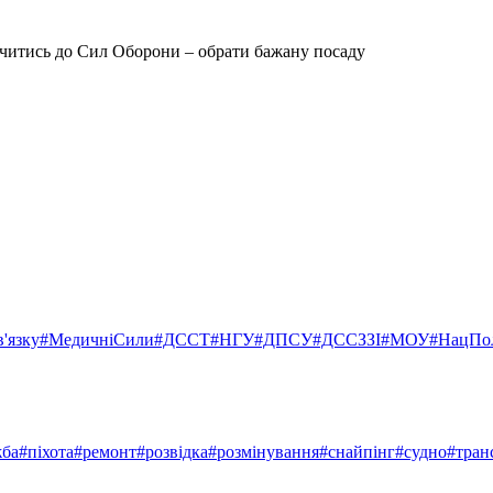
учитись до Сил Оборони – обрати бажану посаду
'язку
#МедичніСили
#ДССТ
#НГУ
#ДПСУ
#ДССЗЗІ
#МОУ
#НацПо
жба
#піхота
#ремонт
#розвідка
#розмінування
#снайпінг
#судно
#тран