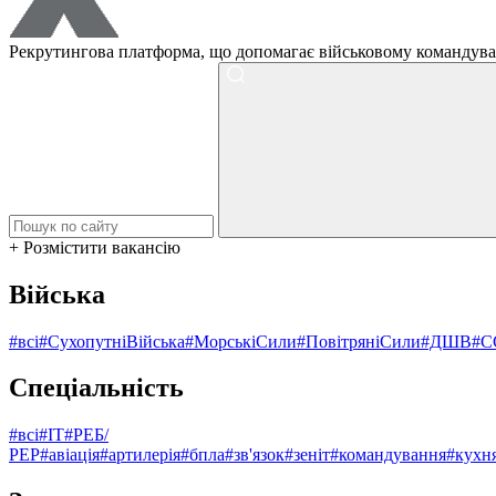
Рекрутингова платформа, що допомагає військовому командува
+ Розмістити вакансію
Війська
#всі
#СухопутніВійська
#МорськіСили
#ПовітряніСили
#ДШВ
#С
Спеціальність
#всі
#ІТ
#РЕБ/
РЕР
#авіація
#артилерія
#бпла
#зв'язок
#зеніт
#командування
#кухн