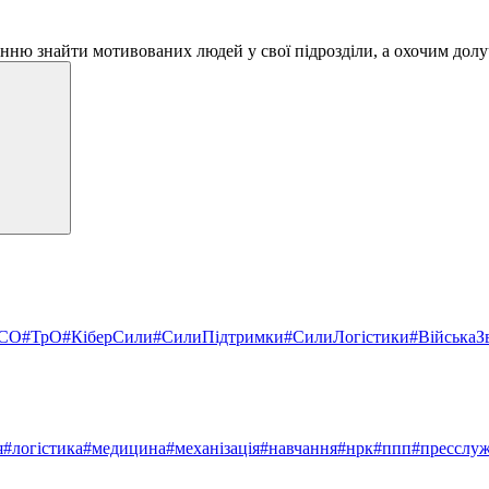
нню знайти мотивованих людей у свої підрозділи, а охочим дол
СО
#ТрО
#КіберСили
#СилиПідтримки
#СилиЛогістики
#ВійськаЗв
я
#логістика
#медицина
#механізація
#навчання
#нрк
#ппп
#пресслу