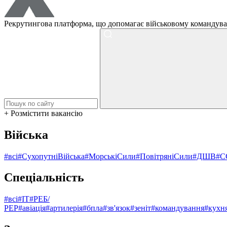
Рекрутингова платформа, що допомагає військовому командува
+ Розмістити вакансію
Війська
#всі
#СухопутніВійська
#МорськіСили
#ПовітряніСили
#ДШВ
#С
Спеціальність
#всі
#ІТ
#РЕБ/
РЕР
#авіація
#артилерія
#бпла
#зв'язок
#зеніт
#командування
#кухн