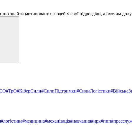
нню знайти мотивованих людей у свої підрозділи, а охочим дол
СО
#ТрО
#КіберСили
#СилиПідтримки
#СилиЛогістики
#ВійськаЗв
я
#логістика
#медицина
#механізація
#навчання
#нрк
#ппп
#пресслу