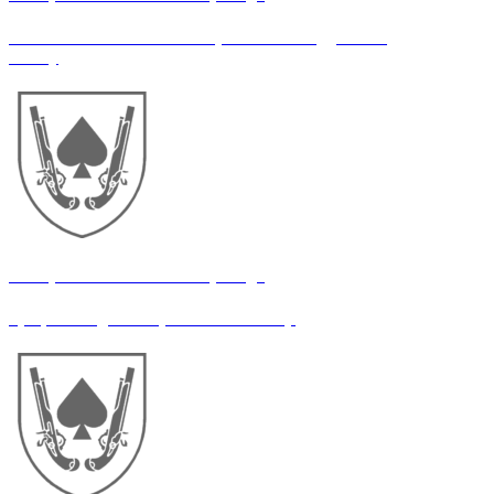
Помічник начальника оперативного відділення
штабу
21 окрема механізована бригада
Графічний дизайнер/контентмейкер