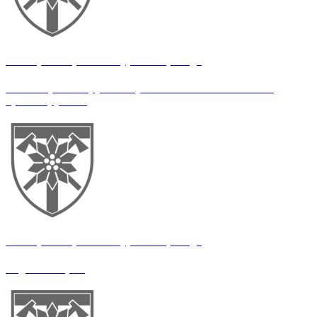
128 окрема гірсько-штурмова бригада
Штаб-сержант групи з’ясування обставин вчинення
правопорушень
128 окрема гірсько-штурмова бригада
Водій-електрик