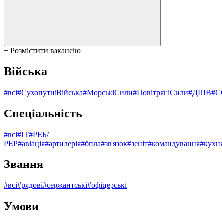
+ Розмістити вакансію
Війська
#всі
#СухопутніВійська
#МорськіСили
#ПовітряніСили
#ДШВ
#С
Спеціальність
#всі
#ІТ
#РЕБ/
РЕР
#авіація
#артилерія
#бпла
#зв'язок
#зеніт
#командування
#кухн
Звання
#всі
#рядові
#сержантські
#офіцерські
Умови