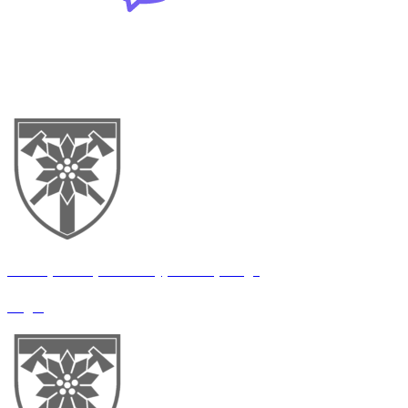
ВСІ ВАКАНСІЇ
128 окрема гірсько-штурмова бригада
Водій