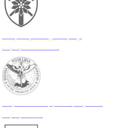
128 окрема гірсько-штурмова бригада
Оператор логістичних НРК
Взвод РЕР Головного управління розвідки МОУ
Оператор РЕР/РЕБ