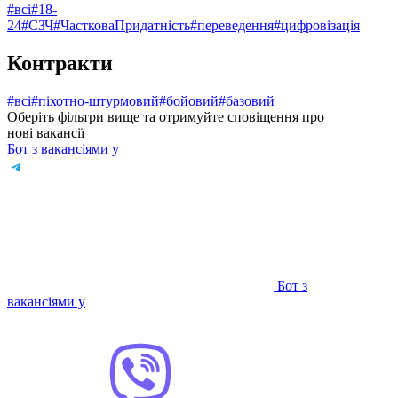
#всі
#18-
24
#СЗЧ
#ЧастковаПридатність
#переведення
#цифровізація
Контракти
#всі
#піхотно-штурмовий
#⁠бойовий
#базовий
Оберіть фільтри вище та отримуйте сповіщення про
нові вакансії
Бот з вакансіями у
Бот з
вакансіями у