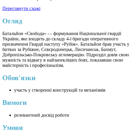
Переглянути схожі
Огляд
Батальйон «Свобода» — формування Національної гвардії
України, яке входить до складу 4-ї бригади оперативного
призначення Гвардії наступу «Рубіж». Батальйон брав участь у
битвах за Рубіжне, Сєвєродонецьк, Лисичанськ, Бахмут,
Добропільсько-Покровську агломерацію. Підрозділ довів свою
мужність та відвагу в найзапекліших боях, показавши свою
майстерність і професіоналізм.
Обов'язки
участь у створенні конструкцій та механізмів
Вимоги
релевантний досвід роботи
Умови