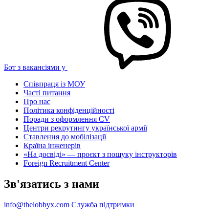
Бот з вакансіями у
Співпраця із МОУ
Часті питання
Про нас
Політика конфіденційності
Поради з оформлення CV
Центри рекрутингу української армії
Ставлення до мобілізації
Країна інженерів
«На досвіді» — проєкт з пошуку інструкторів
Foreign Recruitment Center
Зв'язатись з нами
info@thelobbyx.com
Служба підтримки