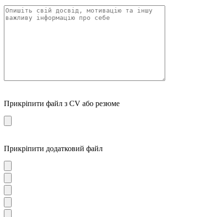
Прикріпити файл з CV або резюме
Прикріпити додатковий файл