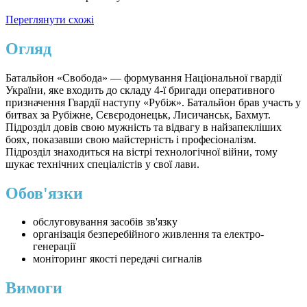
Переглянути схожі
Огляд
Батальйон «Свобода» — формування Національної гвардії
України, яке входить до складу 4-ї бригади оперативного
призначення Гвардії наступу «Рубіж». Батальйон брав участь у
битвах за Рубіжне, Сєвєродонецьк, Лисичанськ, Бахмут.
Підрозділ довів свою мужність та відвагу в найзапекліших
боях, показавши свою майстерність і професіоналізм.
Підрозділ знаходиться на вістрі технологічної війни, тому
шукає технічних спеціалістів у свої лави.
Обов'язки
⁠обслуговування засобів зв'язку
організація безперебійного живлення та електро-
генерації
⁠моніторинг якості передачі сигналів
Вимоги