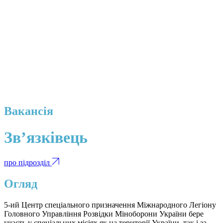
Вакансія
Зв’язківець
про підрозділ
Огляд
5-ий Центр спеціального призначення Міжнародного Легіону
Головного Управління Розвідки Міноборони України бере
участь у спеціальних місіях як на території України, так і за