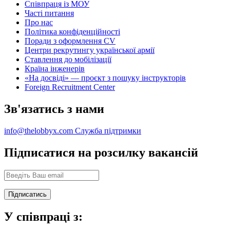
Співпраця із МОУ
Часті питання
Про нас
Політика конфіденційності
Поради з оформлення CV
Центри рекрутингу української армії
Ставлення до мобілізації
Країна інженерів
«На досвіді» — проєкт з пошуку інструкторів
Foreign Recruitment Center
Зв'язатись з нами
info@thelobbyx.com
Служба підтримки
Підписатися на розсилку вакансій
У співпраці з: