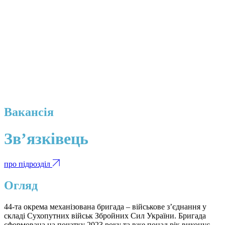
Вакансія
Зв’язківець
про підрозділ
Огляд
44-та окрема механізована бригада – військове з’єднання у
складі Сухопутних військ Збройних Сил України. Бригада
сформована на початку 2023 року та вже понад рік виконує