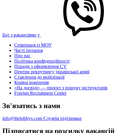
Бот з вакансіями у
Співпраця із МОУ
Часті питання
Про нас
Політика конфіденційності
Поради з оформлення CV
Центри рекрутингу української армії
Ставлення до мобілізації
Країна інженерів
«На досвіді» — проєкт з пошуку інструкторів
Foreign Recruitment Center
Зв'язатись з нами
info@thelobbyx.com
Служба підтримки
Підписатися на розсилку вакансій