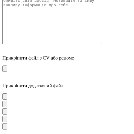
Прикріпити файл з CV або резюме
Прикріпити додатковий файл