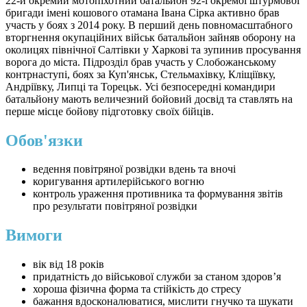
22-й окремий мотопіхотний батальйон 92-ї окремої штурмової
бригади імені кошового отамана Івана Сірка активно брав
участь у боях з 2014 року. В перший день повномасштабного
вторгнення окупаційних військ батальйон зайняв оборону на
околицях північної Салтівки у Харкові та зупинив просування
ворога до міста. Підрозділ брав участь у Слобожанському
контрнаступі, боях за Куп'янськ, Стельмахівку, Кліщіївку,
Андріївку, Липці та Торецьк. Усі безпосередні командири
батальйону мають величезний бойовий досвід та ставлять на
перше місце бойову підготовку своїх бійців.
Обов'язки
ведення повітряної розвідки вдень та вночі
коригування артилерійського вогню
контроль ураження противника та формування звітів
про результати повітряної розвідки
Вимоги
вік від 18 років
придатність до військової служби за станом здоров’я
хороша фізична форма та стійкість до стресу
бажання вдосконалюватися, мислити гнучко та шукати