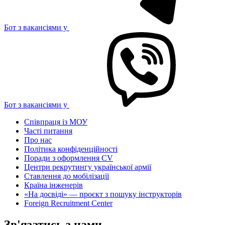
Бот з вакансіями у
Бот з вакансіями у
Співпраця із МОУ
Часті питання
Про нас
Політика конфіденційності
Поради з оформлення CV
Центри рекрутингу української армії
Ставлення до мобілізації
Країна інженерів
«На досвіді» — проєкт з пошуку інструкторів
Foreign Recruitment Center
Зв'язатись з нами