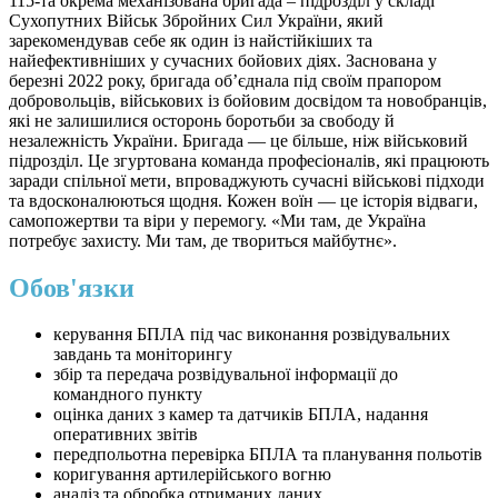
115-та окрема механізована бригада – підрозділ у складі
Сухопутних Військ Збройних Сил України, який
зарекомендував себе як один із найстійкіших та
найефективніших у сучасних бойових діях. Заснована у
березні 2022 року, бригада об’єднала під своїм прапором
добровольців, військових із бойовим досвідом та новобранців,
які не залишилися осторонь боротьби за свободу й
незалежність України. Бригада — це більше, ніж військовий
підрозділ. Це згуртована команда професіоналів, які працюють
заради спільної мети, впроваджують сучасні військові підходи
та вдосконалюються щодня. Кожен воїн — це історія відваги,
самопожертви та віри у перемогу. «Ми там, де Україна
потребує захисту. Ми там, де твориться майбутнє».
Обов'язки
керування БПЛА під час виконання розвідувальних
завдань та моніторингу
збір та передача розвідувальної інформації до
командного пункту
оцінка даних з камер та датчиків БПЛА, надання
оперативних звітів
передпольотна перевірка БПЛА та планування польотів
коригування артилерійського вогню
аналіз та обробка отриманих даних