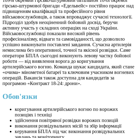
109-й окремий гірсько-штурмовий батальйон 10-ої окремої
гірсько-штурмової бригади «Едельвейс» постійно працює над
підвищенням кваліфікації та професійного рівня
військовослужбовців, а також впроваджує сучасні технології.
Підрозділ здобув неоціненний бойовий досвід, беручи
активну участь у складних операціях на сході України.
Військовослужбовці показали високий рівень
професіоналізму, відваги та самовідданості, що дозволило
успішно виконувати поставлені завдання. Сучасна артилерія
немислима без оперативної, точної та якісної розвідки. Саме
оператори БПЛА сьогодні виконують левову частку бойової
роботи — від виявлення ворога до коригування
артилерійського вогню. Команда шукає кандидата, який стане
«очима» мінометної батареї та ключовим учасником вогневих
операцій. Вакансія також доступна для кандидатів за
програмою «Контракт 18-24: дрони».
Обов'язки
коригування артилерійського вогню по ворожих
позиціях і техніці
здійснення повітряної розвідки ворожих позицій
виконання розвідувальних місій та збір інформації
керування БПЛА під час виконання розвідувальних
завдань та моніторингу