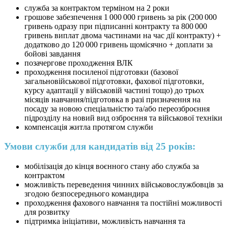
служба за контрактом терміном на 2 роки
грошове забезпечення 1 000 000 гривень за рік (200 000
гривень одразу при підписанні контракту та 800 000
гривень виплат двома частинами на час дії контракту) +
додатково до 120 000 гривень щомісячно + доплати за
бойові завдання
позачергове проходження ВЛК
проходження посиленої підготовки (базової
загальновійськової підготовки, фахової підготовки,
курсу адаптації у військовій частині тощо) до трьох
місяців навчання/підготовка в разі призначення на
посаду за новою спеціальністю та/або переозброєння
підрозділу на новий вид озброєння та військової техніки
компенсація житла протягом служби
Умови служби для кандидатів від 25 років:
мобілізація до кінця воєнного стану або служба за
контрактом
можливість переведення чинних військовослужбовців за
згодою безпосереднього командира
проходження фахового навчання та постійні можливості
для розвитку
підтримка ініціативи, можливість навчання та