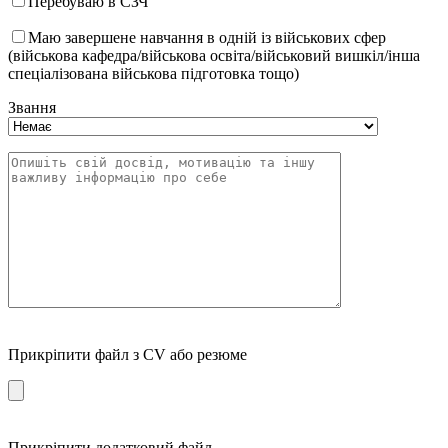
Перебуваю в СЗЧ
Маю завершене навчання в одній із військових сфер
(військова кафедра/військова освіта/військовий вишкіл/інша
спеціалізована військова підготовка тощо)
Звання
Прикріпити файл з CV або резюме
Прикріпити додатковий файл