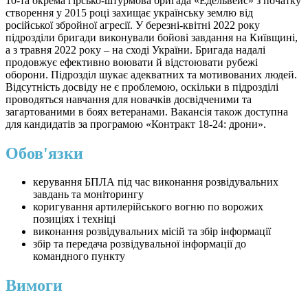
10-та окрема гірсько-штурмова бригада «Едельвейс» з початку
створення у 2015 році захищає українську землю від
російської збройної агресії. У березні-квітні 2022 року
підрозділи бригади виконували бойові завдання на Київщині,
а з травня 2022 року – на сході України. Бригада надалі
продовжує ефективно воювати й відстоювати рубежі
оборони. Підрозділ шукає адекватних та мотивованих людей.
Відсутність досвіду не є проблемою, оскільки в підрозділі
проводяться навчання для новачків досвідченими та
загартованими в боях ветеранами. Вакансія також доступна
для кандидатів за програмою «Контракт 18-24: дрони».
Обов'язки
керування БПЛА під час виконання розвідувальних
завдань та моніторингу
коригування артилерійського вогню по ворожих
позиціях і техніці
виконання розвідувальних місій та збір інформації
збір та передача розвідувальної інформації до
командного пункту
Вимоги