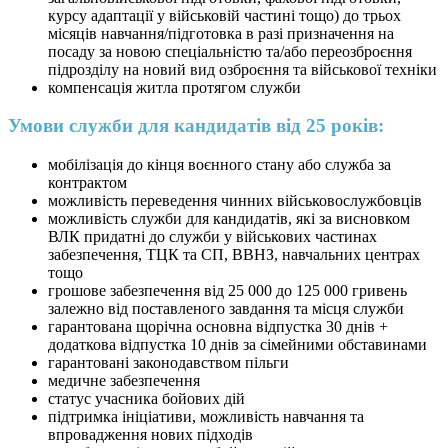
курсу адаптації у військовій частині тощо) до трьох
місяців навчання/підготовка в разі призначення на
посаду за новою спеціальністю та/або переозброєння
підрозділу на новий вид озброєння та військової техніки
компенсація житла протягом служби
Умови служби для кандидатів від 25 років:
мобілізація до кінця воєнного стану або служба за
контрактом
можливість переведення чинних військовослужбовців
можливість служби для кандидатів, які за висновком
ВЛК придатні до служби у військових частинах
забезпечення, ТЦК та СП, ВВНЗ, навчальних центрах
тощо
грошове забезпечення від 25 000 до 125 000 гривень
залежно від поставленого завдання та місця служби
гарантована щорічна основна відпустка 30 днів +
додаткова відпустка 10 днів за сімейними обставинами
гарантовані законодавством пільги
медичне забезпечення
статус учасника бойових дій
підтримка ініціативи, можливість навчання та
впровадження нових підходів