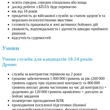
освіта середня, середня спеціальна або вища
досвід роботи з БПЛА буде перевагою
вік від 18 років
придатність до військової служби за станом здоров’я та
морально-психологічними якостями
готовність працювати в зоні активних бойових дій
уважність, відповідальність і здатність швидко приймати
рішення
відсутність судимостей
Умови
Умови служби для кандидатів 18-24 років:
Дрони:
служба за контрактом терміном на 2 роки
грошове забезпечення 1 000 000 гривень за рік (200 000
гривень одразу при підписанні контракту та 800 000
гривень виплат двома частинами на час дії контракту) +
додатково до 120 000 гривень щомісячно + доплати за
бойові завдання
позачергове проходження ВЛК
проходження посиленої підготовки (базової
загальновійськової підготовки, фахової підготовки,