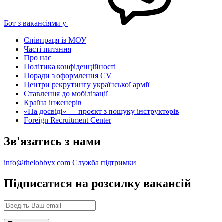
Бот з вакансіями у
Співпраця із МОУ
Часті питання
Про нас
Політика конфіденційності
Поради з оформлення CV
Центри рекрутингу української армії
Ставлення до мобілізації
Країна інженерів
«На досвіді» — проєкт з пошуку інструкторів
Foreign Recruitment Center
Зв'язатись з нами
info@thelobbyx.com
Служба підтримки
Підписатися на розсилку вакансій