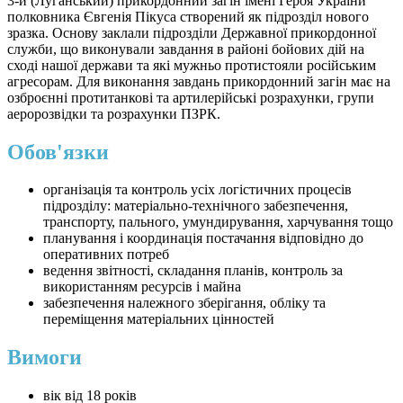
3-й (Луганський) прикордонний загін імені Героя України
полковника Євгенія Пікуса створений як підрозділ нового
зразка. Основу заклали підрозділи Державної прикордонної
служби, що виконували завдання в районі бойових дій на
сході нашої держави та які мужньо протистояли російським
агресорам. Для виконання завдань прикордонний загін має на
озброєнні протитанкові та артилерійські розрахунки, групи
аеророзвідки та розрахунки ПЗРК.
Обов'язки
організація та контроль усіх логістичних процесів
підрозділу: матеріально-технічного забезпечення,
транспорту, пального, умундирування, харчування тощо
планування і координація постачання відповідно до
оперативних потреб
ведення звітності, складання планів, контроль за
використанням ресурсів і майна
забезпечення належного зберігання, обліку та
переміщення матеріальних цінностей
Вимоги
вік від 18 років