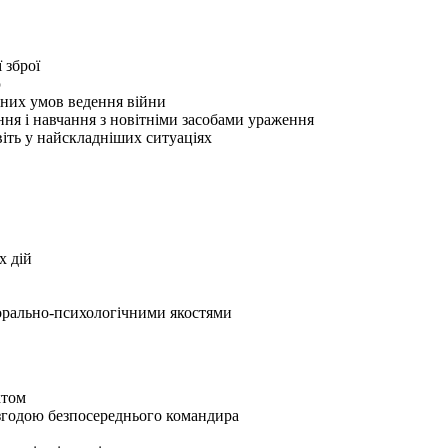
 зброї
ю
них умов ведення війни
ння і навчання з новітніми засобами ураження
віть у найскладніших ситуаціях
х дій
морально-психологічними якостями
ктом
згодою безпосереднього командира