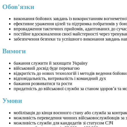
Обов'язки
виконання бойових завдань із використанням вогнеметної
ефективне ураження цілей та підтримка побратимів у бо
впровадження тактичних прийомів, адаптованих до сучас
постійне вдосконалення своєї майстерності через тренува
забезпечення безпеки та успішного виконання завдань на
Вимоги
бажання служити й захищати Україну
військовий досвід буде перевагою
відкритість до нових технологій і методів ведення бойови
відповідальність, витривалість і командний дух
бажання розвиватися та рости
придатність до військової служби за станом здоров’я та 
Умови
мобілізація до кінця воєнного стану або служба за контра
можливість переведення чинних військовослужбовців за 
можливість служби для кандидатів зі статусом СЗЧ