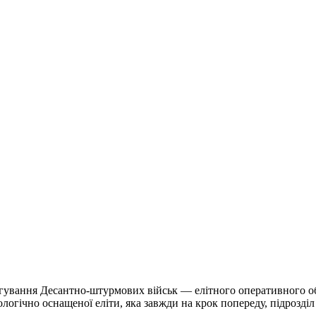
агування Десантно-штурмових військ — елітного оперативного об'є
ологічно оснащеної еліти, яка завжди на крок попереду, підрозд