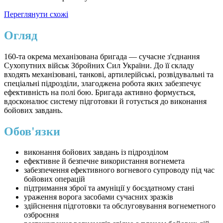
Переглянути схожі
Огляд
160-та окрема механізована бригада — сучасне з'єднання
Сухопутних військ Збройних Сил України. До її складу
входять механізовані, танкові, артилерійські, розвідувальні та
спеціальні підрозділи, злагоджена робота яких забезпечує
ефективність на полі бою. Бригада активно формується,
вдосконалює систему підготовки й готується до виконання
бойових завдань.
Обов'язки
виконання бойових завдань із підрозділом
ефективне й безпечне використання вогнемета
забезпечення ефективного вогневого супроводу під час
бойових операцій
підтримання зброї та амуніції у боєздатному стані
ураження ворога засобами сучасних зразків
здійснення підготовки та обслуговування вогнеметного
озброєння