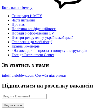
Бот з вакансіями у
Співпраця із МОУ
Часті питання
Про нас
Політика конфіденційності
Поради з оформлення CV
Центри рекрутингу української армії
Ставлення до мобілізації
Країна інженерів
«На досвіді» — проєкт з пошуку інструкторів
Foreign Recruitment Center
Зв'язатись з нами
info@thelobbyx.com
Служба підтримки
Підписатися на розсилку вакансій