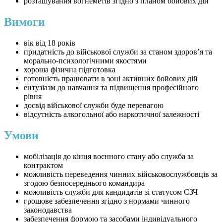
розташування вогнеметів згідно з планом бойових дій
Вимоги
вік від 18 років
придатність до військової служби за станом здоров’я та
морально-психологічними якостями
хороша фізична підготовка
готовність працювати в зоні активних бойових дій
ентузіазм до навчання та підвищення професійного
рівня
досвід військової служби буде перевагою
відсутність алкогольної або наркотичної залежності
Умови
мобілізація до кінця воєнного стану або служба за
контрактом
можливість переведення чинних військовослужбовців за
згодою безпосереднього командира
можливість служби для кандидатів зі статусом СЗЧ
грошове забезпечення згідно з нормами чинного
законодавства
забезпечення формою та засобами індивідуального