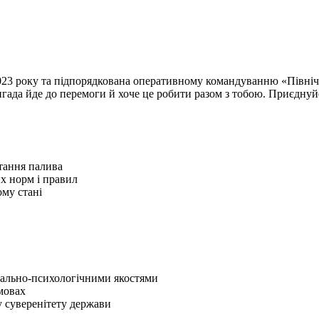
023 року та підпорядкована оперативному командуванню «Північ». 
ригада йде до перемоги й хоче це робити разом з тобою. Приєднуй
стання палива
х норм і правил
му стані
орально-психологічними якостями
умовах
у суверенітету держави