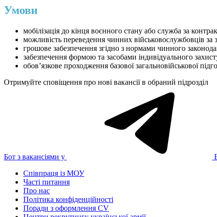
Умови
мобілізація до кінця воєнного стану або служба за контра
можливість переведення чинних військовослужбовців за 
грошове забезпечення згідно з нормами чинного законода
забезпечення формою та засобами індивідуального захист
обов’язкове проходження базової загальновійськової підг
Отримуйте сповіщення про нові вакансії в обраний підрозділ
Бот з вакансіями у
Співпраця із МОУ
Часті питання
Про нас
Політика конфіденційності
Поради з оформлення CV
Центри рекрутингу української армії