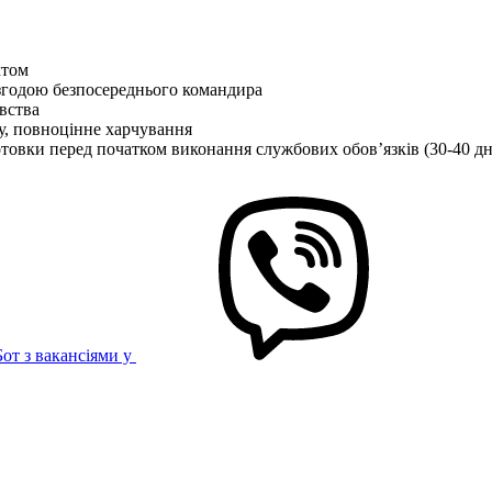
ктом
згодою безпосереднього командира
вства
у, повноцінне харчування
отовки перед початком виконання службових обов’язків (30-40 дн
Бот з вакансіями у