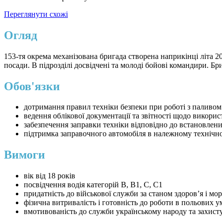
Переглянути схожі
Огляд
153-тя окрема механізована бригада створена наприкінці літа 2
посади. В підрозділі досвідчені та молоді бойові командири. Б
Обов'язки
дотримання правил техніки безпеки при роботі з паливом
ведення облікової документації та звітності щодо викори
забезпечення заправки техніки відповідно до встановлени
підтримка заправочного автомобіля в належному технічно
Вимоги
вік від 18 років
посвідчення водія категорій B, B1, C, C1
придатність до військової служби за станом здоров’я і м
фізична витривалість і готовність до роботи в польових 
вмотивованість до служби українському народу та захист