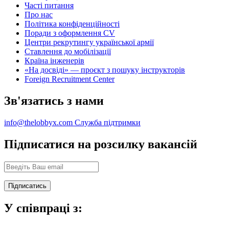
Часті питання
Про нас
Політика конфіденційності
Поради з оформлення CV
Центри рекрутингу української армії
Ставлення до мобілізації
Країна інженерів
«На досвіді» — проєкт з пошуку інструкторів
Foreign Recruitment Center
Зв'язатись з нами
info@thelobbyx.com
Служба підтримки
Підписатися на розсилку вакансій
У співпраці з: