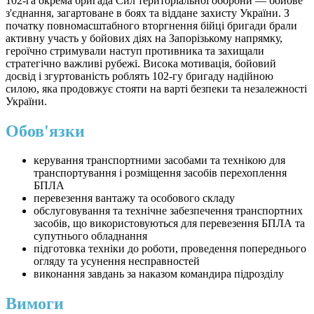
102-га окрема бригада Сил територіальної оборони — бойове
з'єднання, загартоване в боях та віддане захисту України. З
початку повномасштабного вторгнення бійці бригади брали
активну участь у бойових діях на Запорізькому напрямку,
героїчно стримували наступ противника та захищали
стратегічно важливі рубежі. Висока мотивація, бойовий
досвід і згуртованість роблять 102-гу бригаду надійною
силою, яка продовжує стояти на варті безпеки та незалежності
України.
Обов'язки
керування транспортними засобами та технікою для
транспортування і розміщення засобів перехоплення
БПЛА
перевезення вантажу та особового складу
обслуговування та технічне забезпечення транспортних
засобів, що використовуються для перевезення БПЛА та
супутнього обладнання
підготовка техніки до роботи, проведення попереднього
огляду та усунення несправностей
виконання завдань за наказом командира підрозділу
Вимоги