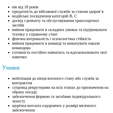
вік від 18 років
придатність до військової служби за станом здоров’я
водійське посвідчення категорій B, C
досвід з ремонту та обслуговування транспортних
засобів
вміння працювати в складних умовах та підтримувати
техніку у справному стані
фізична витривалість і психологічна стійкість
вміння працювати в команді та виконувати накази
командира
готовність постійно навчатись та вдосконалювати свої
навички
Умови
мобілізація до кінця воєнного стану або служба за
контрактом
супровід рекрутерами на всіх етапах до призначення на
обрану посаду
забезпечення формою та засобами індивідуального
захисту
щорічна виплата оздоровчих у розмірі місячного
забезпечення