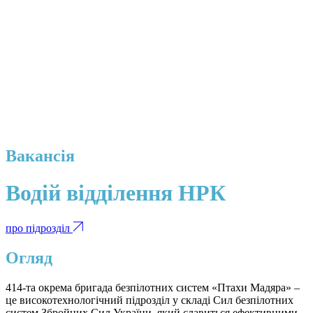
Вакансія
Водій відділення НРК
про підрозділ
Огляд
414-та окрема бригада безпілотних систем «Птахи Мадяра» –
це високотехнологічний підрозділ у складі Сил безпілотних
систем Збройних Сил України, який славиться ефективними