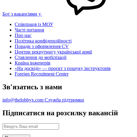
Бот з вакансіями у
Співпраця із МОУ
Часті питання
Про нас
Політика конфіденційності
Поради з оформлення CV
Центри рекрутингу української армії
Ставлення до мобілізації
Країна інженерів
«На досвіді» — проєкт з пошуку інструкторів
Foreign Recruitment Center
Зв'язатись з нами
info@thelobbyx.com
Служба підтримки
Підписатися на розсилку вакансій