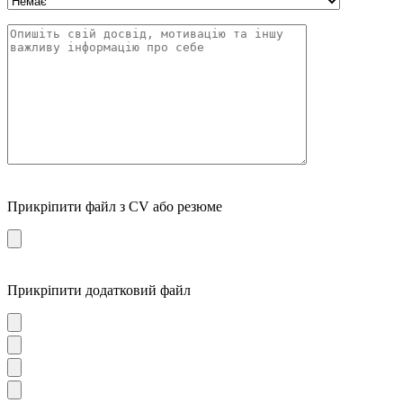
Прикріпити файл з CV або резюме
Прикріпити додатковий файл