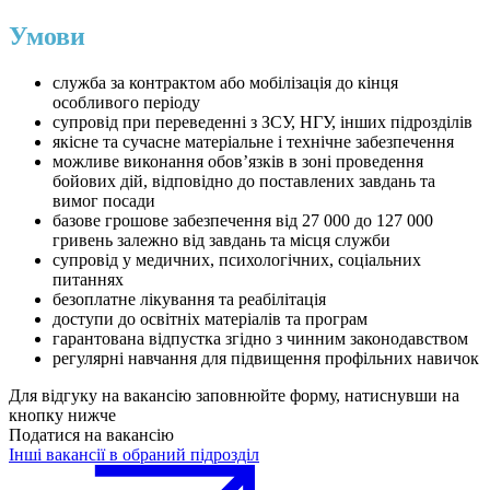
Умови
служба за контрактом або мобілізація до кінця
особливого періоду
супровід при переведенні з ЗСУ, НГУ, інших підрозділів
якісне та сучасне матеріальне і технічне забезпечення
⁠можливе виконання обов’язків в зоні проведення
бойових дій, відповідно до поставлених завдань та
вимог посади
⁠базове грошове забезпечення від 27 000 до 127 000
гривень залежно від завдань та місця служби
⁠супровід у медичних, психологічних, соціальних
питаннях
⁠безоплатне лікування та реабілітація
⁠доступи до освітніх матеріалів та програм
⁠гарантована відпустка згідно з чинним законодавством
⁠регулярні навчання для підвищення профільних навичок
Для відгуку на вакансію заповнюйте форму, натиснувши на
кнопку нижче
Податися на вакансію
Інші вакансії в обраний підрозділ