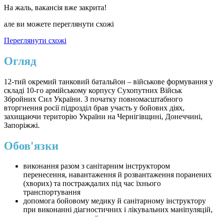
На жаль, вакансія вже закрита!
але ви можете переглянути схожі
Переглянути схожі
Огляд
12-тий окремий танковий батальйон – військове формування у
складі 10-го армійському корпусу Сухопутних Військ
Збройних Сил України. З початку повномасштабного
вторгнення росії підрозділ брав участь у бойових діях,
захищаючи територію України на Чернігівщині, Донеччині,
Запоріжжі.
Обов'язки
виконання разом з санітарним інструктором
перенесення, навантаження й розвантаження поранених
(хворих) та постраждалих під час їхнього
транспортування
допомога бойовому медику й санітарному інструктору
при виконанні діагностичних і лікувальних маніпуляцій,