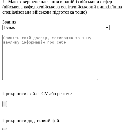
Маю завершене навчання в одній із військових сфер
(військова кафедра/військова освіта/військовий вишкіл/інша
спеціалізована військова підготовка тощо)
Звання
Прикріпити файл з CV або резюме
Прикріпити додатковий файл