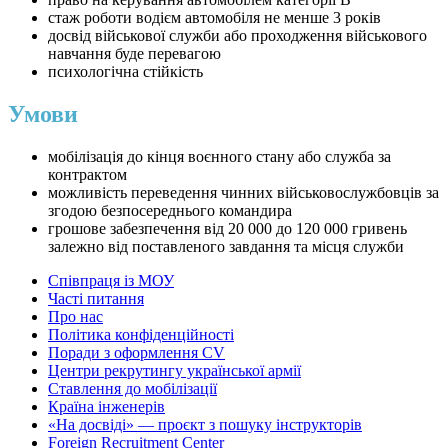
стаж роботи водієм автомобіля не менше 3 років
досвід військової служби або проходження військового
навчання буде перевагою
психологічна стійкість
Умови
мобілізація до кінця воєнного стану або служба за
контрактом
можливість переведення чинних військовослужбовців за
згодою безпосереднього командира
грошове забезпечення від 20 000 до 120 000 гривень
залежно від поставленого завдання та місця служби
Співпраця із МОУ
Часті питання
Про нас
Політика конфіденційності
Поради з оформлення CV
Центри рекрутингу української армії
Ставлення до мобілізації
Країна інженерів
«На досвіді» — проєкт з пошуку інструкторів
Foreign Recruitment Center