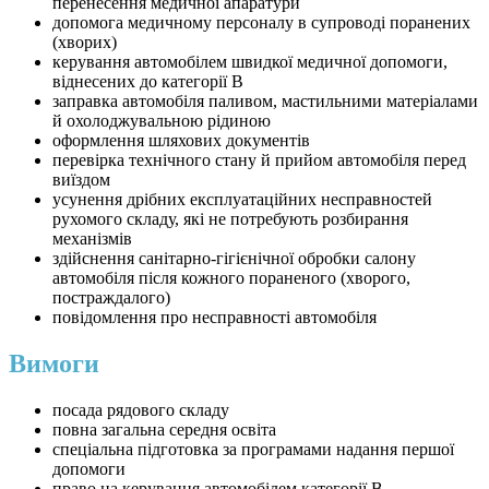
перенесення медичної апаратури
допомога медичному персоналу в супроводі поранених
(хворих)
керування автомобілем швидкої медичної допомоги,
віднесених до категорії В
заправка автомобіля паливом, мастильними матеріалами
й охолоджувальною рідиною
оформлення шляхових документів
перевірка технічного стану й прийом автомобіля перед
виїздом
усунення дрібних експлуатаційних несправностей
рухомого складу, які не потребують розбирання
механізмів
здійснення санітарно-гігієнічної обробки салону
автомобіля після кожного пораненого (хворого,
постраждалого)
повідомлення про несправності автомобіля
Вимоги
посада рядового складу
повна загальна середня освіта
спеціальна підготовка за програмами надання першої
допомоги
право на керування автомобілем категорії В