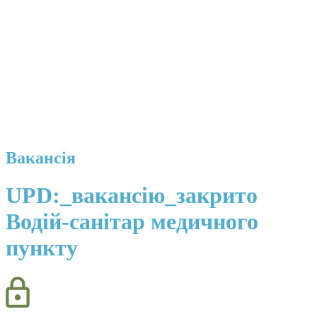
Вакансія
UPD:_вакансію_закрито
Водій-санітар медичного
пункту