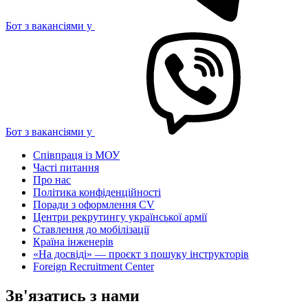
Бот з вакансіями у
Бот з вакансіями у
Співпраця із МОУ
Часті питання
Про нас
Політика конфіденційності
Поради з оформлення CV
Центри рекрутингу української армії
Ставлення до мобілізації
Країна інженерів
«На досвіді» — проєкт з пошуку інструкторів
Foreign Recruitment Center
Зв'язатись з нами