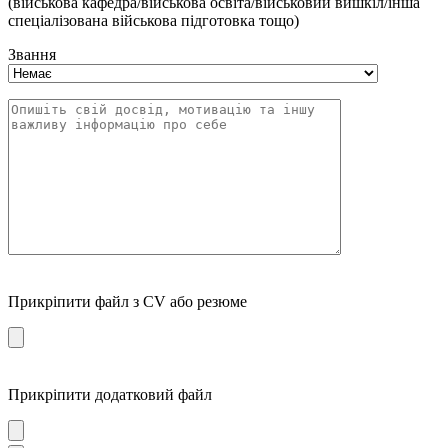
(військова кафедра/військова освіта/військовий вишкіл/інша
спеціалізована військова підготовка тощо)
Звання
Прикріпити файл з CV або резюме
Прикріпити додатковий файл