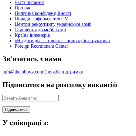
Часті питання
Про нас
Політика конфіденційності
Поради з оформлення CV
Центри рекрутингу української армії
Ставлення до мобілізації
Країна інженерів
«На досвіді» — проєкт з пошуку інструкторів
Foreign Recruitment Center
Зв'язатись з нами
info@thelobbyx.com
Служба підтримки
Підписатися на розсилку вакансій
У співпраці з: