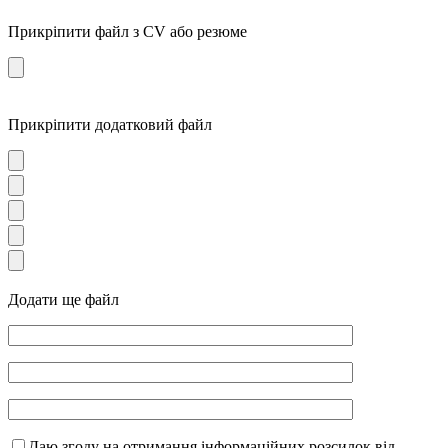
Прикріпити файл з CV або резюме
Прикріпити додатковий файл
Додати ще файл
Даю згоду на отримання інформаційних розсилок від