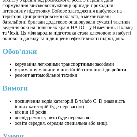
формування військовослужбовці бригади проходили
інтенсивну підготовку. Бойове злагодження відбулося на
території Дніпропетровської області, а механізовані
батальйони бригади додатково опановували сучасні тактики
ведення бою на полігонах країн НАТО – у Німеччині, Польщі
та Чехії. Ця міжнародна підготовка стала ключовою в набутті
бойового досвіду та підвищенні ефективності підрозділів.
Обов'язки
керування легковими транспортними засобами
утримання машини в постійній готовності до роботи
ремонт автомобільної техніки
Вимоги
посвідчення водія категорій В та/або С, D (наявність
інших категорій буде перевагою)
вік від 18 років
досвід ремонту авто буде перевагою
освіта середня, середня спеціальна або вища
Умови