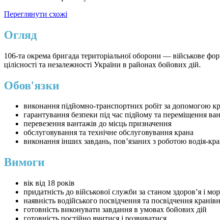
Переглянути схожі
Огляд
106-та окрема бригада територіальної оборони — військове фо
цілісності та незалежності України в районах бойових дій.
Обов'язки
виконання підйомно-транспортних робіт за допомогою к
гарантування безпеки під час підйому та переміщення ва
перевезення вантажів до місць призначення
обслуговування та технічне обслуговування крана
виконання інших завдань, пов’язаних з роботою водія-кр
Вимоги
вік від 18 років
придатність до військової служби за станом здоров’я і м
наявність водійського посвідчення та посвідчення кранів
готовність виконувати завдання в умовах бойових дій
готовність постійно вчитися і розвиватися