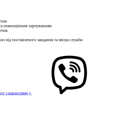
ктом
 та повноцінним харчуванням
вичок
жно від поставленого завдання та місця служби
Бот з вакансіями у