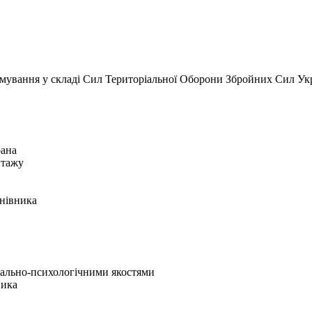
рмування у складі Сил Територіальної Оборони Збройних Сил Укр
рана
нтажу
анівника
орально-психологічними якостями
ника