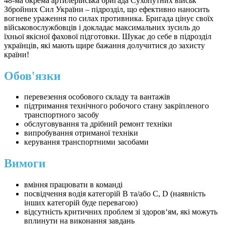
48-ма окрема артилерійська бригада Сухопутних військ
Збройних Сил України – підрозділ, що ефективно наносить
вогневе ураження по силах противника. Бригада цінує своїх
військовослужбовців і докладає максимальних зусиль до
їхньої якісної фахової підготовки. Шукає до себе в підрозділ
українців, які мають щире бажання долучитися до захисту
країни!
Обов'язки
перевезення особового складу та вантажів
підтримання технічного робочого стану закріпленого
транспортного засобу
обслуговування та дрібний ремонт техніки
випробування отриманої техніки
керування транспортними засобами
Вимоги
вміння працювати в команді
посвідчення водія категорій В та/або С, D (наявність
інших категорій буде перевагою)
відсутність критичних проблем зі здоров‘ям, які можуть
вплинути на виконання завдань