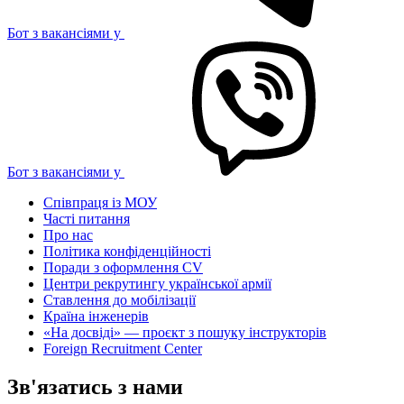
Бот з вакансіями у
Бот з вакансіями у
Співпраця із МОУ
Часті питання
Про нас
Політика конфіденційності
Поради з оформлення CV
Центри рекрутингу української армії
Ставлення до мобілізації
Країна інженерів
«На досвіді» — проєкт з пошуку інструкторів
Foreign Recruitment Center
Зв'язатись з нами