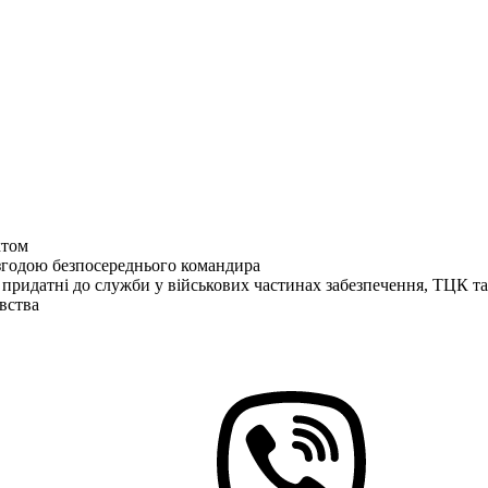
ктом
згодою безпосереднього командира
 придатні до служби у військових частинах забезпечення, ТЦК 
вства