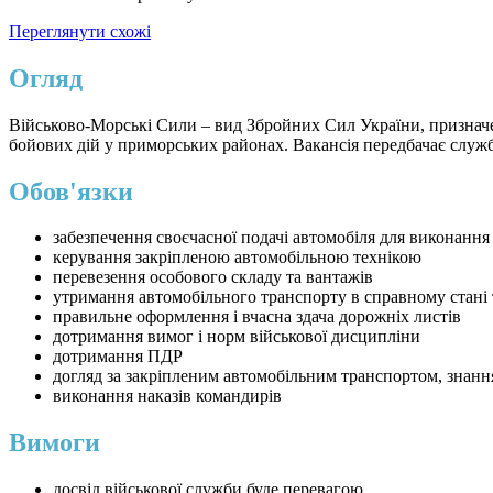
Переглянути схожі
Огляд
Військово-Морські Сили – вид Збройних Сил України, призначен
бойових дій у приморських районах. Вакансія передбачає служ
Обов'язки
забезпечення своєчасної подачі автомобіля для виконання
керування закріпленою автомобільною технікою
перевезення особового складу та вантажів
утримання автомобільного транспорту в справному стані 
правильне оформлення і вчасна здача дорожніх листів
дотримання вимог і норм військової дисципліни
дотримання ПДР
догляд за закріпленим автомобільним транспортом, знанн
виконання наказів командирів
Вимоги
досвід військової служби буде перевагою