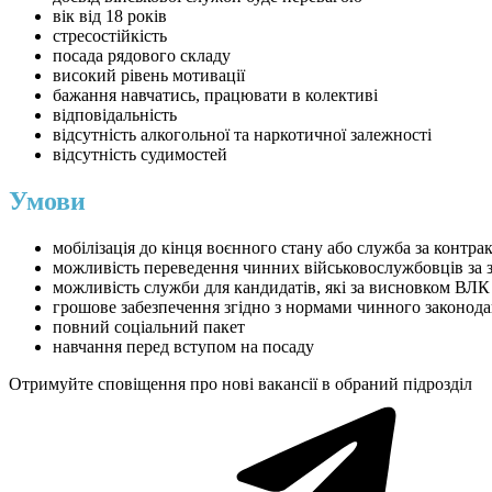
вік від 18 років
стресостійкість
посада рядового складу
високий рівень мотивації
бажання навчатись, працювати в колективі
відповідальність
відсутність алкогольної та наркотичної залежності
відсутність судимостей
Умови
мобілізація до кінця воєнного стану або служба за контра
можливість переведення чинних військовослужбовців за 
можливість служби для кандидатів, які за висновком ВЛК
грошове забезпечення згідно з нормами чинного законода
повний соціальний пакет
навчання перед вступом на посаду
Отримуйте сповіщення про нові вакансії в обраний підрозділ