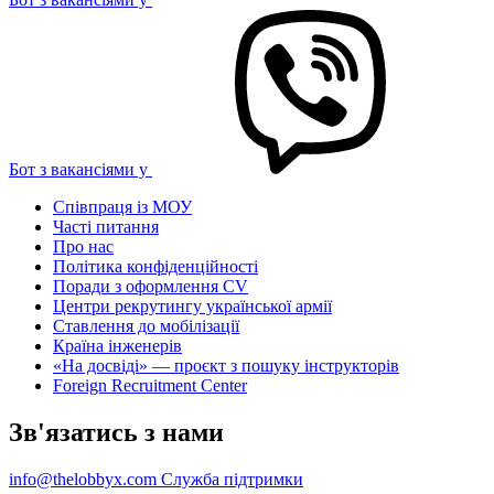
Бот з вакансіями у
Співпраця із МОУ
Часті питання
Про нас
Політика конфіденційності
Поради з оформлення CV
Центри рекрутингу української армії
Ставлення до мобілізації
Країна інженерів
«На досвіді» — проєкт з пошуку інструкторів
Foreign Recruitment Center
Зв'язатись з нами
info@thelobbyx.com
Служба підтримки