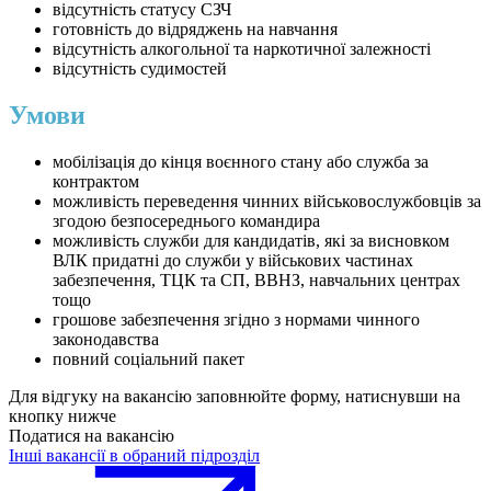
відсутність статусу СЗЧ
готовність до відряджень на навчання
відсутність алкогольної та наркотичної залежності
відсутність судимостей
Умови
мобілізація до кінця воєнного стану або служба за
контрактом
можливість переведення чинних військовослужбовців за
згодою безпосереднього командира
можливість служби для кандидатів, які за висновком
ВЛК придатні до служби у військових частинах
забезпечення, ТЦК та СП, ВВНЗ, навчальних центрах
тощо
грошове забезпечення згідно з нормами чинного
законодавства
повний соціальний пакет
Для відгуку на вакансію заповнюйте форму, натиснувши на
кнопку нижче
Податися на вакансію
Інші вакансії в обраний підрозділ