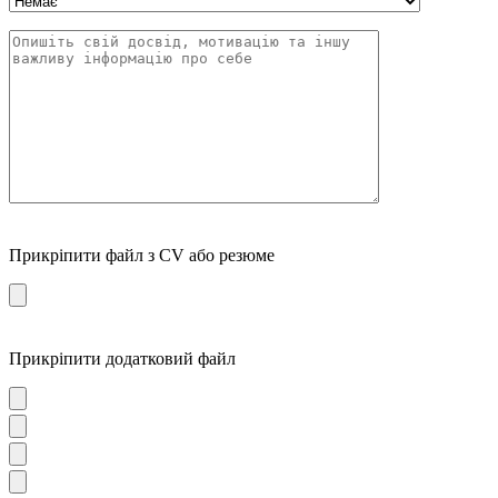
Прикріпити файл з CV або резюме
Прикріпити додатковий файл