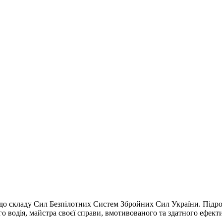
ь до складу Сил Безпілотних Систем Збройних Сил України. Підр
го водія, майстра своєї справи, вмотивованого та здатного ефект