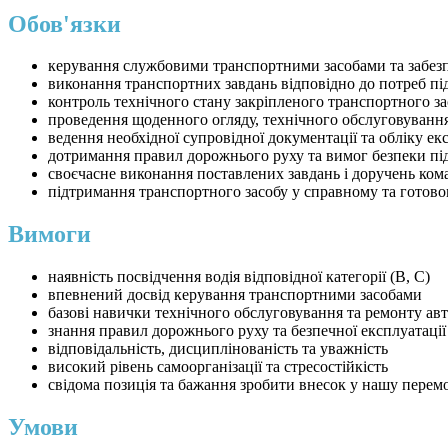
Обов'язки
керування службовими транспортними засобами та забезп
виконання транспортних завдань відповідно до потреб пі
контроль технічного стану закріпленого транспортного за
проведення щоденного огляду, технічного обслуговування
ведення необхідної супровідної документації та обліку ек
дотримання правил дорожнього руху та вимог безпеки під
своєчасне виконання поставлених завдань і доручень ко
підтримання транспортного засобу у справному та готово
Вимоги
наявність посвідчення водія відповідної категорії (B, C)
впевнений досвід керування транспортними засобами
базові навички технічного обслуговування та ремонту авт
знання правил дорожнього руху та безпечної експлуатації
відповідальність, дисциплінованість та уважність
високий рівень самоорганізації та стресостійкість
свідома позиція та бажання зробити внесок у нашу перем
Умови