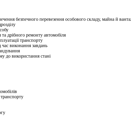
ечення безпечного перевезення особового складу, майна й ванта
дрозділу
собу
 та дрібного ремонту автомобіля
сплуатації транспорту
 час виконання завдань
мандування
му до використання стані
омобілів
 транспорту
огу