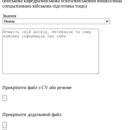
(військова кафедра/військова освіта/військовий вишкіл/інша
спеціалізована військова підготовка тощо)
Звання
Прикріпити файл з CV або резюме
Прикріпити додатковий файл