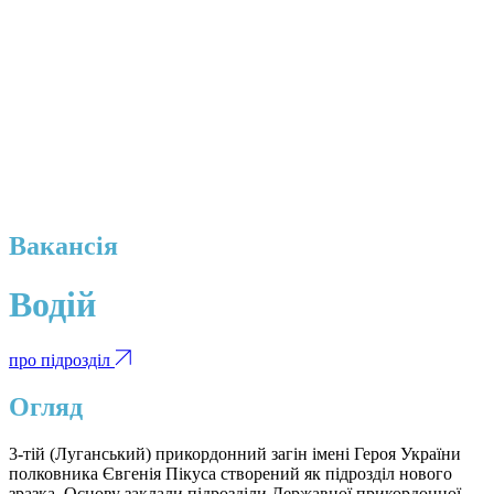
Вакансія
Водій
про підрозділ
Огляд
3-тій (Луганський) прикордонний загін імені Героя України
полковника Євгенія Пікуса створений як підрозділ нового
зразка. Основу заклали підрозділи Державної прикордонної