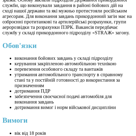
служби, що виконували завдання в районі бойових дій на
сході нашої держави та які мужньо протистояли російським
агресорам. Для виконання завдань прикордонний загін має на
озброєнні протитанкові та артилерійські розрахунки, групи
аеророзвідки та розрахунки ПЗРК. Вакансія передбачає
службу у складі прикордонного підрозділу «STRAЖ» загону.
Обов'язки
виконання бойових завдань у складі підрозділу
керування закріпленою автомобільною технікою
перевезення особового складу та вантажів
утримання автомобільного транспорту в справному
стані та у постійній готовності до використання за
призначенням
дотримання ПДР
забезпечення своєчасної подачі автомобіля для
виконання завдань
дотримання вимог і норм військової дисципліни
Вимоги
вік від 18 років