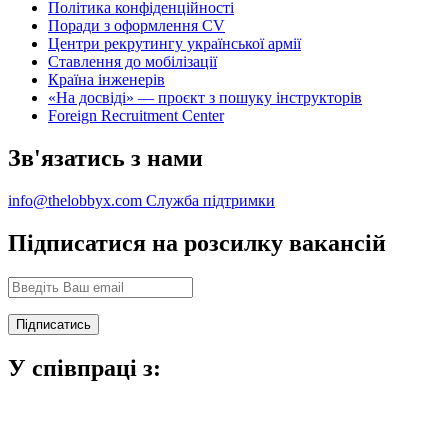
Політика конфіденційності
Поради з оформлення CV
Центри рекрутингу української армії
Ставлення до мобілізації
Країна інженерів
«На досвіді» — проєкт з пошуку інструкторів
Foreign Recruitment Center
Зв'язатись з нами
info@thelobbyx.com
Служба підтримки
Підписатися на розсилку вакансій
У співпраці з: