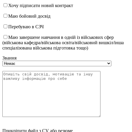
Хочу підписати новий контракт
Маю бойовий досвід
Перебуваю в СЗЧ
Маю завершене навчання в одній із військових сфер
(військова кафедра/військова освіта/військовий вишкіл/інша
спеціалізована військова підготовка тощо)
Звання
Прикріпити файл з CV або резюме