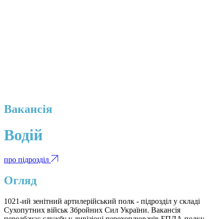
Вакансія
Водій
про підрозділ
Огляд
1021-ий зенітний артилерійський полк - підрозділ у складі
Сухопутних військ Збройних Сил України. Вакансія
передбачає службу у дивізіоні перехоплювачів БПЛА полку.