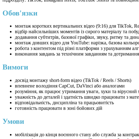
Обов'язки
монтаж коротких вертикальних відео (9:16) для TikTok, Ree
відбір найсильніших моментів із сирого матеріалу та побуд
додавання субтитрів, базової графіки, звуку, ритму та дин
монтаж довших відео для YouTube: нарізка, базова кольоро
робота з контентом під різні платформи з урахуванням алг
виконання завдань за технічним завданням та дотримання
Вимоги
досвід монтажу short-form відео (TikTok / Reels / Shorts)
впевнене володіння CapCut, DaVinci або аналогами
розуміння, як працює утримання уваги, хуки та вірусний
уважність до деталей і здатність швидко працювати з мат
відповідальність, дисципліна та працьовитість
готовність працювати в зоні бойових дій
Умови
мобілізація до кінця воєнного стану або служба за контра