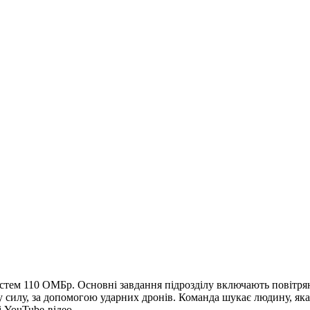
истем 110 ОМБр. Основні завдання підрозділу включають повітрян
у силу, за допомогою ударних дронів. Команда шукає людину, як
і YouTube-відео.