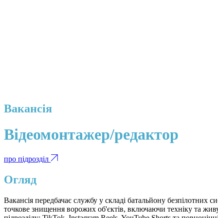
Вакансія
Відеомонтажер/редактор
про підрозділ
Огляд
Вакансія передбачає службу у складі батальйону безпілотних с
точкове знищення ворожих об'єктів, включаючи техніку та жив
підрозділу: TikTok, Instagram Reels, YouTube Shorts та повноцінн