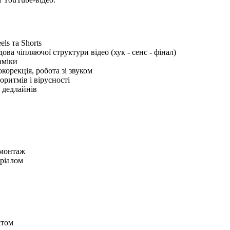
ls та Shorts
ова чіпляючої структури відео (хук - сенс - фінал)
аміки
корекція, робота зі звуком
оритмів і вірусності
 дедлайнів
 монтаж
еріалом
ктом