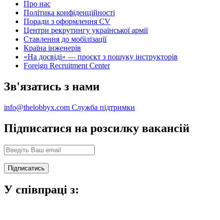
Про нас
Політика конфіденційності
Поради з оформлення CV
Центри рекрутингу української армії
Ставлення до мобілізації
Країна інженерів
«На досвіді» — проєкт з пошуку інструкторів
Foreign Recruitment Center
Зв'язатись з нами
info@thelobbyx.com
Служба підтримки
Підписатися на розсилку вакансій
У співпраці з: