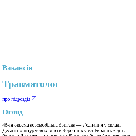
Вакансія
Травматолог
про підрозділ
Огляд
46-та окрема аеромобільна бригада — з’єднання у складі
Десантно-штурмових військ Збройних Сил України. Єдина
бригада Десантно-штурмових військ, яка брала безпосередню