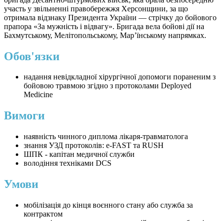
участь у звільненні правобережжя Херсонщини, за що
отримала відзнаку Президента України — стрічку до бойового
прапора «За мужність і відвагу». Бригада вела бойові дії на
Бахмутському, Мелітопольському, Мар’їнському напрямках.
Обов'язки
надання невідкладної хірургічної допомоги пораненим з
бойовою травмою згідно з протоколами Deployed
Medicine
Вимоги
наявність чинного диплома лікаря-травматолога
знання УЗД протоколів: e-FAST та RUSH
ШПК - капітан медичної служби
володіння техніками DCS
Умови
мобілізація до кінця воєнного стану або служба за
контрактом