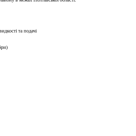
идкості та подачі
бри)