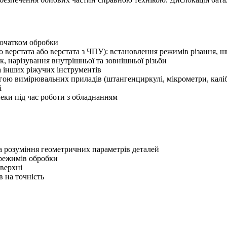
початком обробки
 верстата або верстата з ЧПУ): встановлення режимів різання, шв
к, нарізування внутрішньої та зовнішньої різьби
та інших ріжучих інструментів
могою вимірювальних приладів (штангенциркулі, мікрометри, калі
і
еки під час роботи з обладнанням
 розуміння геометричних параметрів деталей
 режимів обробки
оверхні
в на точність