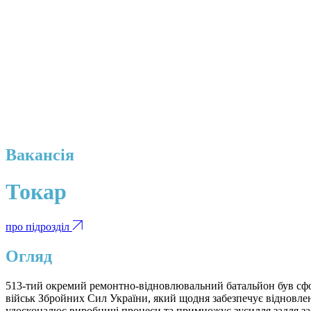
Вакансія
Токар
про підрозділ
Огляд
513-тий окремий ремонтно-відновлювальний батальйон був сфор
військ Збройних Сил України, який щодня забезпечує відновленн
удосконалює виробничі процеси та примножує зусилля задля за