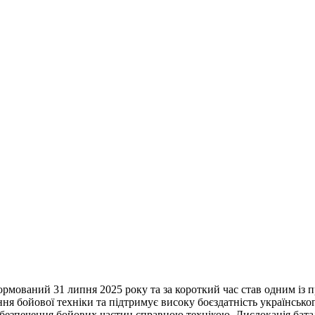
мований 31 липня 2025 року та за короткий час став одним із п
я бойової техніки та підтримує високу боєздатність українськог
безпечення бойових частин справною технікою. Дислокація батал