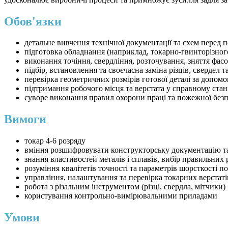
Обов'язки
детальне вивчення технічної документації та схем перед 
підготовка обладнання (наприклад, токарно-гвинторізного
виконання точіння, свердління, розточування, зняття фасо
підбір, встановлення та своєчасна заміна різців, свердел 
перевірка геометричних розмірів готової деталі за допо
підтримання робочого місця та верстата у справному стан
суворе виконання правил охорони праці та пожежної безп
Вимоги
токар 4-6 розряду
вміння розшифровувати конструкторську документацію та
знання властивостей металів і сплавів, вибір правильних
розуміння квалітетів точності та параметрів шорсткості п
управління, налаштування та перевірка токарних верстаті
робота з різальним інструментом (різці, свердла, мітчики)
користування контрольно-вимірювальними приладами
Умови