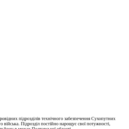
ровідних підрозділів технічного забезпечення Сухопутних
о війська. Підрозділ постійно нарощує свої потужності,
ьйону в межах Полтавської області.