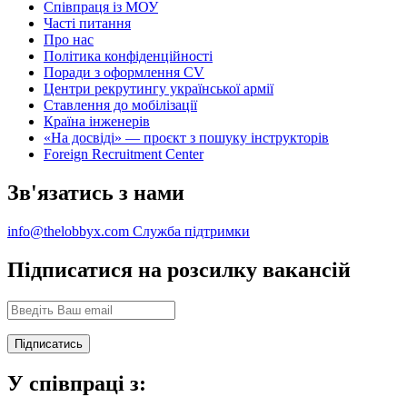
Співпраця із МОУ
Часті питання
Про нас
Політика конфіденційності
Поради з оформлення CV
Центри рекрутингу української армії
Ставлення до мобілізації
Країна інженерів
«На досвіді» — проєкт з пошуку інструкторів
Foreign Recruitment Center
Зв'язатись з нами
info@thelobbyx.com
Служба підтримки
Підписатися на розсилку вакансій
У співпраці з: