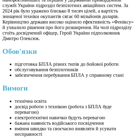
службі України підрозділ безпілотних авіаційних систем. За
2024 рік було уражено близько 8 тисяч цілей, а вартість
знищеної техніки окупантів сягає 60 мільйонів доларів.
Керівництво держави високо оцінило ефективність «Феніксу»
й ухвалило рішення про його розширення. На чолі підрозділу
стоїть досвідчений офіцер, Герой України підполковник
Дмитро Олексюк.
Обов'язки
підготовка БПЛА різних типів до бойової роботи
обслуговування безпілотників
забезпечення перебування БПЛА у справному стані
Вимоги
технічна освіта
досвід роботи з технікою (робота з БПЛА буде
перевагою)
електротехнічні навички будуть перевагою
бажана наявність водійського посвідчення
вміння швидко та своєчасно виявляти й усувати
несправності