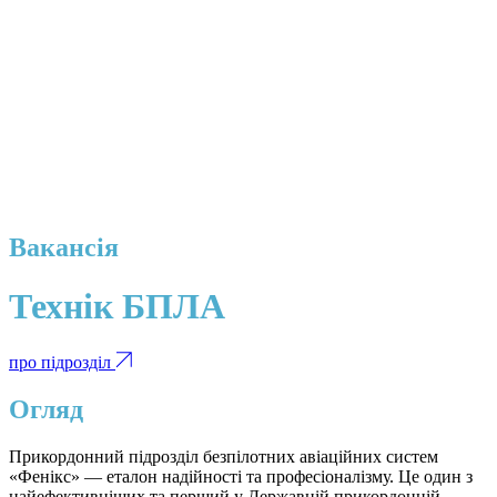
Вакансія
Технік БПЛА
про підрозділ
Огляд
Прикордонний підрозділ безпілотних авіаційних систем
«Фенікс» — еталон надійності та професіоналізму. Це один з
найефективніших та перший у Державній прикордонній