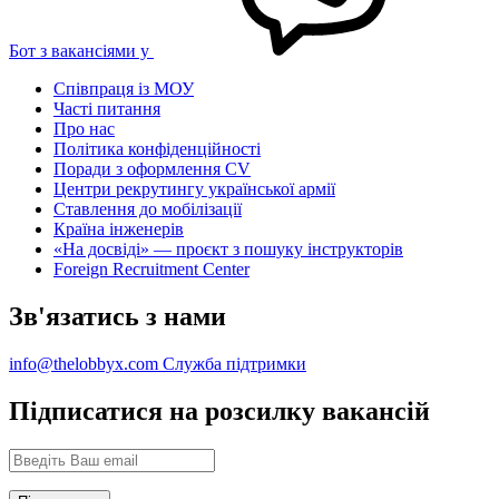
Бот з вакансіями у
Співпраця із МОУ
Часті питання
Про нас
Політика конфіденційності
Поради з оформлення CV
Центри рекрутингу української армії
Ставлення до мобілізації
Країна інженерів
«На досвіді» — проєкт з пошуку інструкторів
Foreign Recruitment Center
Зв'язатись з нами
info@thelobbyx.com
Служба підтримки
Підписатися на розсилку вакансій