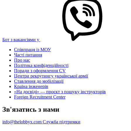
Бот з вакансіями у
Співпраця із МОУ
Часті питання
Про нас
Політика конфіденційності
Поради з оформлення CV
Центри рекрутингу української армії
Ставлення до мобілізації
Країна інженерів
«На досвіді» — проєкт з пошуку інструкторів
Foreign Recruitment Center
Зв'язатись з нами
info@thelobbyx.com
Служба підтримки