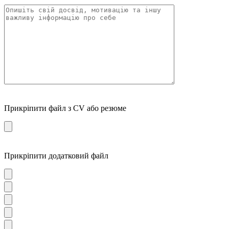
Прикріпити файл з CV або резюме
Прикріпити додатковий файл