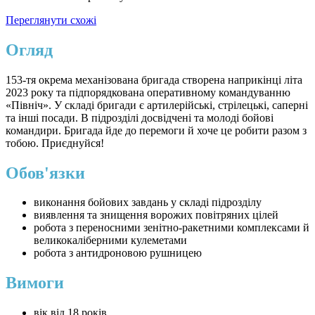
Переглянути схожі
Огляд
153-тя окрема механізована бригада створена наприкінці літа
2023 року та підпорядкована оперативному командуванню
«Північ». У складі бригади є артилерійські, стрілецькі, саперні
та інші посади. В підрозділі досвідчені та молоді бойові
командири. Бригада йде до перемоги й хоче це робити разом з
тобою. Приєднуйся!
Обов'язки
виконання бойових завдань у складі підрозділу
виявлення та знищення ворожих повітряних цілей
робота з переносними зенітно-ракетними комплексами й
великокаліберними кулеметами
робота з антидроновою рушницею
Вимоги
вік від 18 років