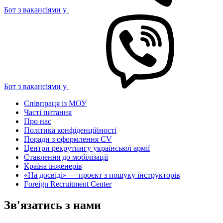
Бот з вакансіями у
Бот з вакансіями у
Співпраця із МОУ
Часті питання
Про нас
Політика конфіденційності
Поради з оформлення CV
Центри рекрутингу української армії
Ставлення до мобілізації
Країна інженерів
«На досвіді» — проєкт з пошуку інструкторів
Foreign Recruitment Center
Зв'язатись з нами