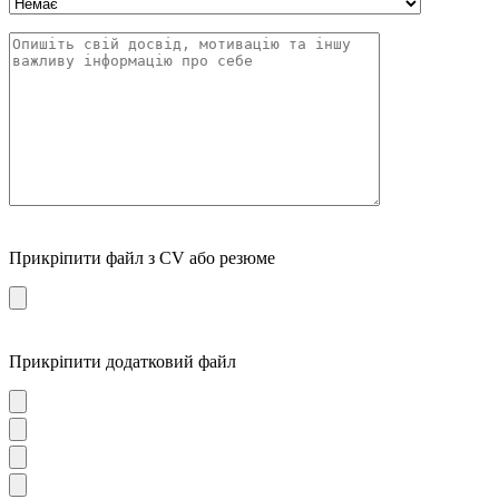
Прикріпити файл з CV або резюме
Прикріпити додатковий файл