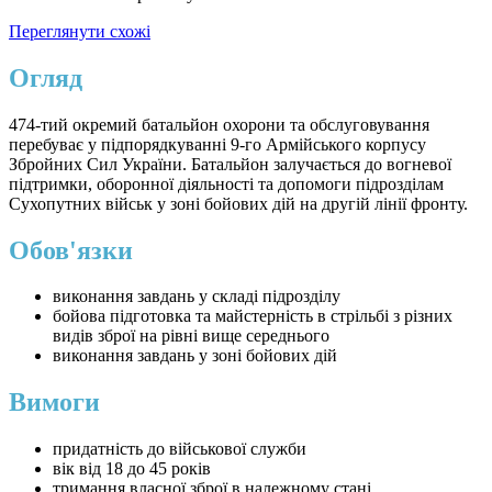
Переглянути схожі
Огляд
474-тий окремий батальйон охорони та обслуговування
перебуває у підпорядкуванні 9-го Армійського корпусу
Збройних Сил України. Батальйон залучається до вогневої
підтримки, оборонної діяльності та допомоги підрозділам
Сухопутних військ у зоні бойових дій на другій лінії фронту.
Обов'язки
виконання завдань у складі підрозділу
бойова підготовка та майстерність в стрільбі з різних
видів зброї на рівні вище середнього
виконання завдань у зоні бойових дій
Вимоги
придатність до військової служби
вік від 18 до 45 років
тримання власної зброї в належному стані