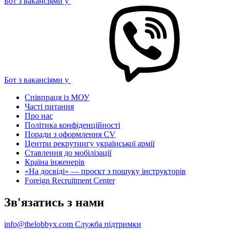
Бот з вакансіями у
Бот з вакансіями у
Співпраця із МОУ
Часті питання
Про нас
Політика конфіденційності
Поради з оформлення CV
Центри рекрутингу української армії
Ставлення до мобілізації
Країна інженерів
«На досвіді» — проєкт з пошуку інструкторів
Foreign Recruitment Center
Зв'язатись з нами
info@thelobbyx.com
Служба підтримки