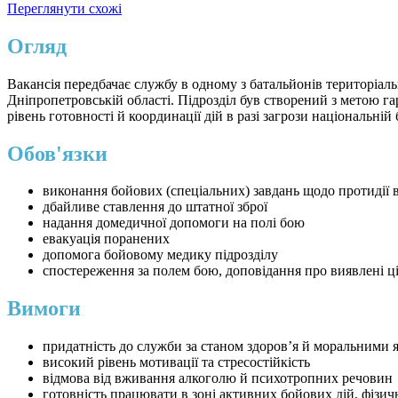
Переглянути схожі
Огляд
Вакансія передбачає службу в одному з батальйонів територіаль
Дніпропетровській області. Підрозділ був створений з метою г
рівень готовності й координації дій в разі загрози національній 
Обов'язки
виконання бойових (спеціальних) завдань щодо протидії ві
дбайливе ставлення до штатної зброї
надання домедичної допомоги на полі бою
евакуація поранених
допомога бойовому медику підрозділу
спостереження за полем бою, доповідання про виявлені ці
Вимоги
придатність до служби за станом здоров’я й моральними 
високий рівень мотивації та стресостійкість
відмова від вживання алкоголю й психотропних речовин
готовність працювати в зоні активних бойових дій, фізи