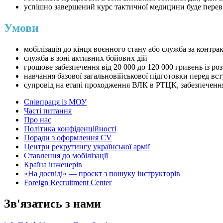
успішно завершений курс тактичної медицини буде пере
Умови
мобілізація до кінця воєнного стану або служба за контра
служба в зоні активних бойових дій
грошове забезпечення від 20 000 до 120 000 гривень із р
навчання базової загальновійськової підготовки перед вс
супровід на етапі проходження ВЛК в РТЦК, забезпечення
Співпраця із МОУ
Часті питання
Про нас
Політика конфіденційності
Поради з оформлення CV
Центри рекрутингу української армії
Ставлення до мобілізації
Країна інженерів
«На досвіді» — проєкт з пошуку інструкторів
Foreign Recruitment Center
Зв'язатись з нами