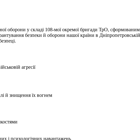
ної оборони у складі 108-мої окремої бригади ТрО, сформованим 
арантування безпеки й оборони нашої країни в Дніпропетровські
безпеці.
йськовій агресії
лі й знищення їх вогнем
якостями
чних і психологічних навантажень