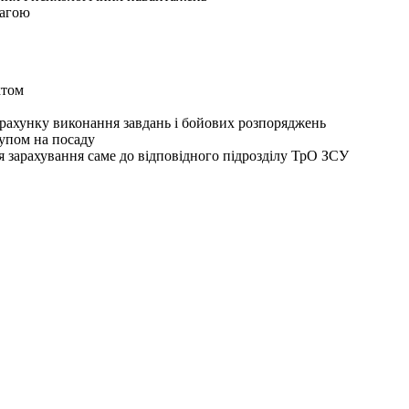
вагою
ктом
озрахунку виконання завдань і бойових розпоряджень
тупом на посаду
 зарахування саме до відповідного підрозділу ТрО ЗСУ