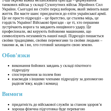
1-ша окрема важка механізована бригада – формування
танкових військ у складі Сухопутних військ Збройних Сил
України. Сьогодні ви стоїте перед вибором, який змінить ваше
життя. Ви маєте шанс приєднатися до еліти української армії.
Це не просто підрозділ – це братство, це сталева міць, це
гордість України! Військові бригади - це ті, хто першими
зустрічають ворога та завдають нищівного удару. Це
професіонали, які керують бойовими машинами, що
символізують незламність нашої нації. Підрозділ пишається
своїми традиціями, своїми перемогами та своїми людьми –
такими ж, як і ви, хто готовий захищати свою землю.
Обов'язки
виконання бойових завдань у складі піхотного
підрозділу
спостереження за полем бою
взаємодія з іншими членами підрозділу за допомогою
радіозв’язку, кодів і команд
Вимоги
придатність до військової служби за станом здоров’я
хороша фізична підготовка буде перевагою