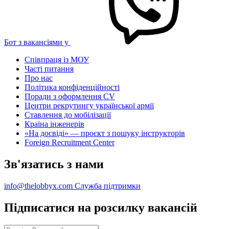
Бот з вакансіями у
Співпраця із МОУ
Часті питання
Про нас
Політика конфіденційності
Поради з оформлення CV
Центри рекрутингу української армії
Ставлення до мобілізації
Країна інженерів
«На досвіді» — проєкт з пошуку інструкторів
Foreign Recruitment Center
Зв'язатись з нами
info@thelobbyx.com
Служба підтримки
Підписатися на розсилку вакансій