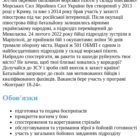
501-ий окремий батальйон морської піхоти у складі Військово-
Морських Сил Збройних Сил України був створений у 2013
році у Криму, та вже з 2014 року брав участь у захисті
півострова під час російської інтервенції. Після окупації
півострова бійці батальйону залишились вірними
українському народові, а підрозділ переміщений до
Миколаєва. 24 лютого 2022 року бійці підрозділу зустріли в
Маріуполі, де прийняли бій з окупантами: воїни 56 днів
тримали оборону міста. Наразі ж 501 ОБМП є одним із
найбоєздатніших підрозділів у складі морської піхоти.
Набридло спостерігати, як ракети та шахеди руйнують твоє
місто? Не хочеш, щоб твої близькі ховались у коридорі?
Долучайся до ЗСУ і зроби свій внесок в захист країни!
Батальйон запрошує до своїх лав мотивованих бійців і
кваліфікованих фахівців. Вакансія бере участь у програмі
«Контракт 18-24».
Обов'язки
підготовка та подача боєприпасів
прикриття вогнем у бою
спостереження та корегування стрільби
обслуговування та утримання зброї в бойовій готовності
участь у загальних бойових завданнях підрозділу