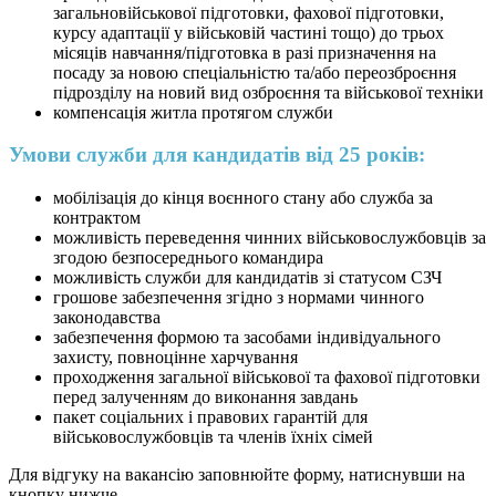
загальновійськової підготовки, фахової підготовки,
курсу адаптації у військовій частині тощо) до трьох
місяців навчання/підготовка в разі призначення на
посаду за новою спеціальністю та/або переозброєння
підрозділу на новий вид озброєння та військової техніки
компенсація житла протягом служби
Умови служби для кандидатів від 25 років:
мобілізація до кінця воєнного стану або служба за
контрактом
можливість переведення чинних військовослужбовців за
згодою безпосереднього командира
можливість служби для кандидатів зі статусом СЗЧ
грошове забезпечення згідно з нормами чинного
законодавства
забезпечення формою та засобами індивідуального
захисту, повноцінне харчування
проходження загальної військової та фахової підготовки
перед залученням до виконання завдань
пакет соціальних і правових гарантій для
військовослужбовців та членів їхніх сімей
Для відгуку на вакансію заповнюйте форму, натиснувши на
кнопку нижче