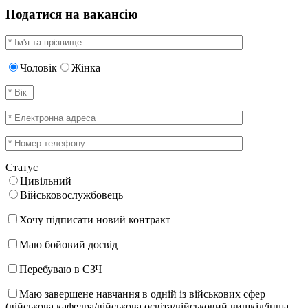
Податися на вакансію
Чоловік
Жінка
Статус
Цивільний
Військовослужбовець
Хочу підписати новий контракт
Маю бойовий досвід
Перебуваю в СЗЧ
Маю завершене навчання в одній із військових сфер
(військова кафедра/військова освіта/військовий вишкіл/інша