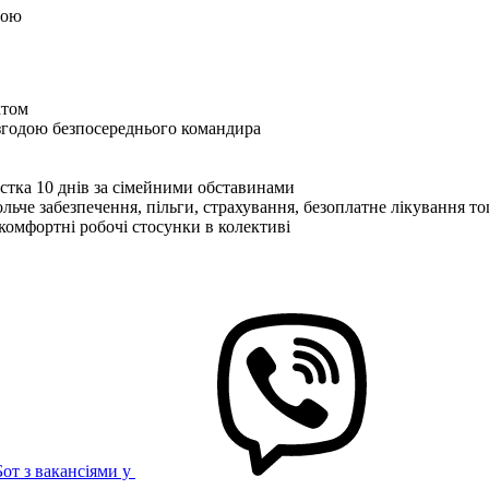
дою
ктом
згодою безпосереднього командира
устка 10 днів за сімейними обставинами
ьче забезпечення, пільги, страхування, безоплатне лікування т
 комфортні робочі стосунки в колективі
Бот з вакансіями у