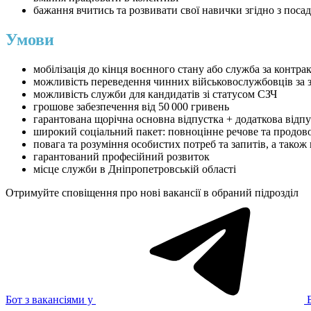
бажання вчитись та розвивати свої навички згідно з поса
Умови
мобілізація до кінця воєнного стану або служба за контра
можливість переведення чинних військовослужбовців за 
можливість служби для кандидатів зі статусом СЗЧ
грошове забезпечення від 50 000 гривень
гарантована щорічна основна відпустка + додаткова відп
широкий соціальний пакет: повноцінне речове та продовол
повага та розуміння особистих потреб та запитів, а також
гарантований професійний розвиток
місце служби в Дніпропетровській області
Отримуйте сповіщення про нові вакансії в обраний підрозділ
Бот з вакансіями у