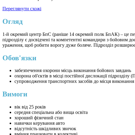
Переглянути схожі
Огляд
1-й окремий центр БпС (раніше 14 окремий полк БпАК) – це пе
підрозділу є досвідчені та компетентні командири з бойовим дос
ураження, щоб робити ворогу дуже боляче. Підрозділ розширюєт
Обов'язки
забезпечення охорони місць виконання бойових завдань
охорона об'єктів в місці постійної дислокації підрозділу 
супроводження транспортних засобів до місця виконання
Вимоги
вік від 25 років
середня спеціальна або вища освіта
хороший фізичний стан
навички керування авто
відсутність шкідливих звичок
вміння працювати в колективі