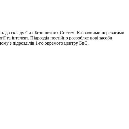
дить до складу Сил Безпілотних Систем. Ключовими перевагами
ії та інтелект. Підрозділ постійно розробляє нові засоби
ому з підрозділів 1-го окремого центру БпС.