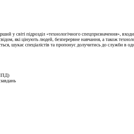
рший у світі підрозділ «технологічного спецпризначення», вхо
відом, які цінують людей, безперервне навчання, а також технолог
ься, шукає спеціалістів та пропонує долучитись до служби в одн
(ППД)
 завдань