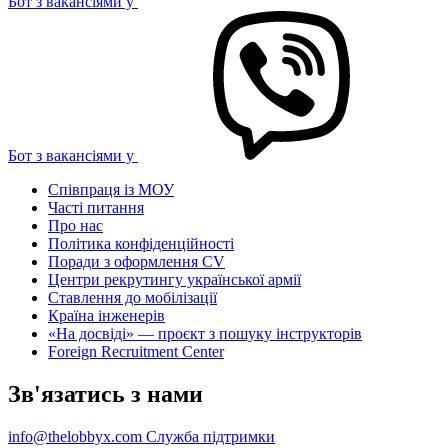
Бот з вакансіями у
Бот з вакансіями у
Співпраця із МОУ
Часті питання
Про нас
Політика конфіденційності
Поради з оформлення CV
Центри рекрутингу української армії
Ставлення до мобілізації
Країна інженерів
«На досвіді» — проєкт з пошуку інструкторів
Foreign Recruitment Center
Зв'язатись з нами
info@thelobbyx.com
Служба підтримки