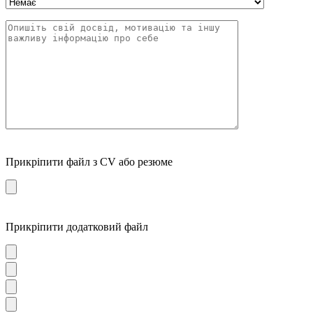
Прикріпити файл з CV або резюме
Прикріпити додатковий файл