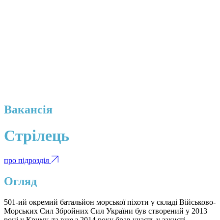
Вакансія
Стрілець
про підрозділ
Огляд
501-ий окремий батальйон морської піхоти у складі Військово-
Морських Сил Збройних Сил України був створений у 2013
році у Криму, та вже з 2014 року брав участь у захисті