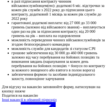
в разі підписання контракту чинним
військовослужбовцем(ею): додаткові 6 міс. відстрочки за
кожен рік служби з 2022 року до підписання цього
контракту, додатковий 1 місяць за кожен рік служби до
2022 року
гарантовані додаткові виплати: від 27 000 до 33 000
гривень (залежно від військового звання) – виплачується
один раз на рік за підписання контракту; від 20 000
гривень на рік – виплата на оздоровлення
можливість переведення чинних військовослужбовців за
згодою безпосереднього командира
можливість служби для кандидатів зі статусом СЗЧ
грошове забезпечення від 30 000 до 460 000 гривень
залежно від часу перебування на бойових позиціях та
виконання завдань (нарахування за кожен день
перебування на бойових позиціях + бонуси по контракту
за кожного знищеного або взятого в полон ворога)
забезпечення формою та засобами індивідуального
захисту, повноцінне харчування
Для відгуку на вакансію заповнюйте форму, натиснувши на
кнопку нижче
Податися на вакансію
Інші вакансії в обраний підрозділ