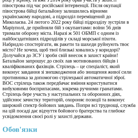
півострова під час російської інтервенції. Після окупації
півострова бійці батальйону залишились вірними
українському народові, а підрозділ переміщений до
Миколаєва. 24 лютого 2022 року бійці підрозділу зустріли в
Маріуполі, де прийняли бій з окупантами: воїни 56 днів
тримали оборону міста. Наразі ж 501 ОБМП є одним із
найбоєздатніших підрозділів у складі морської піхоти.
Набридло спостерігати, як ракети та шахеди руйнують твоє
місто? Не хочеш, щоб твої близькі ховались у коридорі?
Долучайся до ЗСУ і зроби свій внесок в захист країни!
Батальйон запрошує до своїх лав мотивованих бійців і
кваліфікованих фахівців. Стрілець – це спеціаліст, який
виконує завдання зі знешкодження або знищення живої сили
противника за допомогою стрілецької автоматичної зброї.
ВОС стрілець також передбачає вміння користуватися
вибуховими боєприпасами, зокрема ручними гранатами.
Стрілець бере участь у наступальних та оборонних діях,
здійснює зачистку територій, охороняє позиції та виконує
широкий спектр бойових завдань. Попри всі труднощі, служба
на цій посаді дає відчуття бойового братерства та глибоке
усвідомлення своєї ролі у захисті держави.
Обов'язки